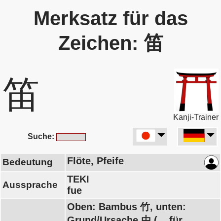
Merksatz für das
Zeichen: 笛
笛
Kanji-Trainer
Suche:
Flöte, Pfeife
Bedeutung
TEKI
Aussprache
fue
Oben: Bambus 竹, unten:
Grund/Ursache 由 (... für