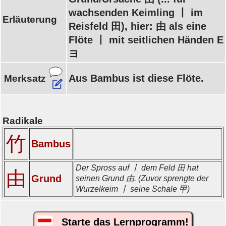
wachsenden Keimling 丨 im
Erläuterung
Reisfeld 田), hier: 由 als eine
Flöte 丨 mit seitlichen Händen E
ヨ
Aus Bambus ist diese Flöte.
Merksatz
Radikale
竹
Bambus
Der Spross auf 丨 dem Feld 田 hat
由
Grund
seinen Grund 由. (Zuvor sprengte der
Wurzelkeim 丨 seine Schale 甲)
Starte das Lernprogramm!