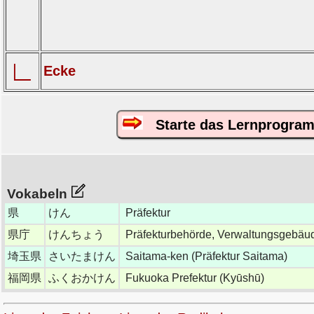
∟
Ecke
Starte das Lernprogra
Vokabeln
県
けん
Präfektur
県庁
けんちょう
Präfekturbehörde, Verwaltungsgebäud
埼玉県
さいたまけん
Saitama-ken (Präfektur Saitama)
福岡県
ふくおかけん
Fukuoka Prefektur (Kyūshū)