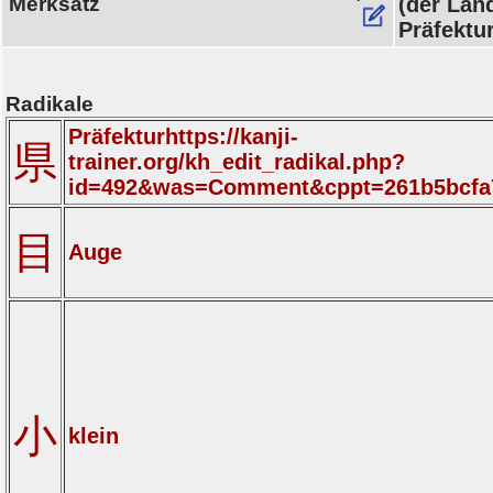
Merksatz
(der Land
Präfektur
Radikale
Präfekturhttps://kanji-
県
trainer.org/kh_edit_radikal.php?
id=492&was=Comment&cppt=261b5bcfa
目
Auge
小
klein