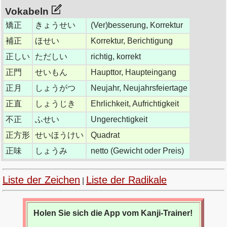
Vokabeln
矯正
きょうせい
(Ver)besserung, Korrektur
補正
ほせい
Korrektur, Berichtigung
正しい
ただしい
richtig, korrekt
正門
せいもん
Haupttor, Haupteingang
正月
しょうがつ
Neujahr, Neujahrsfeiertage
正直
しょうじき
Ehrlichkeit, Aufrichtigkeit
不正
ふせい
Ungerechtigkeit
正方形
せいほうけい
Quadrat
正味
しょうみ
netto (Gewicht oder Preis)
Liste der Zeichen
Liste der Radikale
|
Holen Sie sich die App vom Kanji-Trainer!