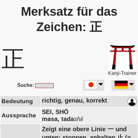
Merksatz für das
Zeichen: 正
正
Kanji-Trainer
Suche:
richtig, genau, korrekt
Bedeutung
SEI, SHŌ
Aussprache
masa, tada
shii
Zeigt eine obere Linie 一 und
unten: stoppen, anhalten 止 (=