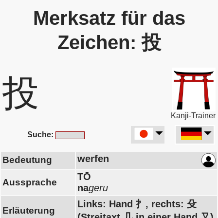
Merksatz für das
Zeichen: 投
投
Kanji-Trainer
Suche:
werfen
Bedeutung
TŌ
Aussprache
na
geru
Links: Hand 扌, rechts: 殳
Erläuterung
(Streitaxt 几 in einer Hand 又)