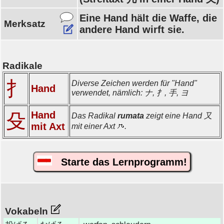
Eine Hand hält die Waffe, die
Merksatz
andere Hand wirft sie.
Radikale
扌
Diverse Zeichen werden für "Hand"
Hand
verwendet, nämlich: ナ, 扌, 手, ヨ
Hand
殳
Das Radikal
rumata
zeigt eine Hand 又
mit Axt
mit einer Axt
.
Starte das Lernprogramm!
Vokabeln