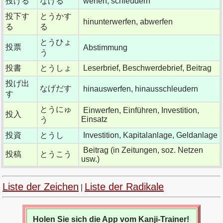
投げる
なげる
werfen, schleudern
投下す
とうかす
hinunterwerfen, abwerfen
る
る
とうひょ
投票
Abstimmung
う
投書
とうしょ
Leserbrief, Beschwerdebrief, Beitrag
投げ出
なげだす
hinauswerfen, hinausschleudern
す
とうにゅ
Einwerfen, Einführen, Investition,
投入
Einsatz
う
投資
とうし
Investition, Kapitalanlage, Geldanlage
Beitrag (in Zeitungen, soz. Netzen
投稿
とうこう
usw.)
Liste der Zeichen
Liste der Radikale
|
Holen Sie sich die App vom Kanji-Trainer!