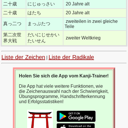
二十歳
にじゅっさい
20 Jahre alt
二十歳
はたち
20 Jahre alt
zweiteilen in zwei gleiche
真っ二つ
まっぷたつ
Teile
第二次世
だいにじせかい
zweiter Weltkrieg
界大戦
たいせん
Liste der Zeichen
Liste der Radikale
|
Holen Sie sich die App vom Kanji-Trainer!
Die App hat viele weitere Funktionen, wie
die Zeichenauswahl nach der Schwierigkeit,
Übungsprogramme, Handschrifterkennung
und Erfolgsstatistiken!