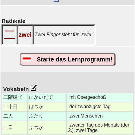
Radikale
二
zwei
Zwei Finger steht für "zwei"
Starte das Lernprogramm!
Vokabeln
二階建て
にかいだて
mit Obergeschoß
二十日
はつか
der zwanzigste Tag
二人
ふたり
zwei Menschen
zweiter Tag des Monats (der
二日
ふつか
2.), zwei Tage