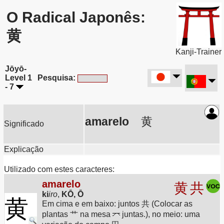
O Radical Japonês:
黄
Kanji-Trainer
Jōyō-
Level 1
Pesquisa:
- 7
amarelo
黄
Significado
Explicação
Utilizado com estes caracteres:
amarelo
黄
共
ki
iro
,
KŌ, Ō
黄
Em cima e em baixo: juntos 共 (Colocar as
plantas 艹 na mesa
juntas.), no meio: uma