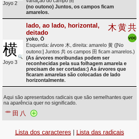
variação do campo 田
Joyo 2
(no outono) Juntos, os campos ficam
amarelos.
lado, ao lado, horizontal,
木
黄
共
deitado
yoko
,
Ō
横
Esquerda: árvore 木, direita: amarelo 黄 ([No
outono:] Juntos 共 os campos 田 ficam amarelos.)
(As árvores moribundas podem ser
Joyo 3
reconhecidas pela sua folhagem amarela e
precisam de ser cortadas:) As árvores que
ficaram amarelas são colocadas de lado
horizontalmente.
Aqui são apresentados radicais que são semelhantes quer
na aparência quer no significado.
艹
田
八
Lista dos caracteres
|
Lista das radicais