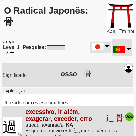
O Radical Japonês:
骨
Kanji-Trainer
Jōyō-
Level 1
Pesquisa:
- 7
osso
骨
Significado
Explicação
Utilizado com estes caracteres:
excessivo, ir além,
辶
骨
exagerar, exceder, erro
過
su
giru
,
ayama
chi
,
KA
Esquerda: movimento 辶, direita: vértebras