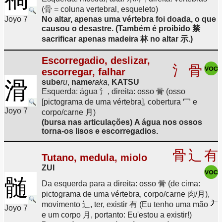
(骨 = coluna vertebral, esqueleto)
Joyo 7
No altar, apenas uma vértebra foi doada, o que
causou o desastre. (Também é proibido 禁
sacrificar apenas madeira 林 no altar 示.)
Escorregadio, deslizar,
氵
骨
escorregar, falhar
滑
sube
ru
,
name
raka
,
KATSU
Esquerda: água 氵, direita: osso 骨 (osso
[pictograma de uma vértebra], cobertura 冖 e
Joyo 7
corpo/carne 月)
(bursa nas articulações) A água nos ossos
torna-os lisos e escorregadios.
骨
辶
有
Tutano, medula, miolo
ZUI
髄
Da esquerda para a direita: osso 骨 (de cima:
pictograma de uma vértebra, corpo/carne 肉/月),
movimento 辶, ter, existir 有 (Eu tenho uma mão
Joyo 7
e um corpo 月, portanto: Eu'estou a existir!)