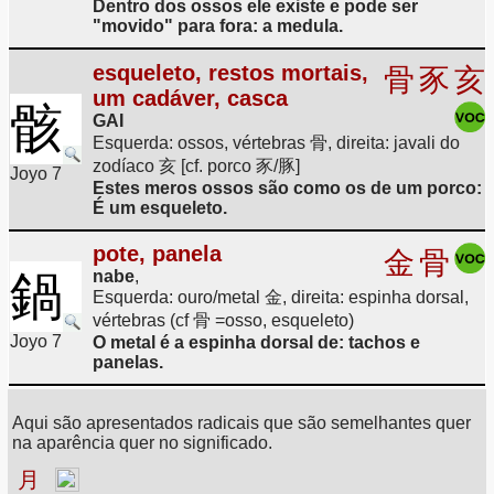
Dentro dos ossos ele existe e pode ser
"movido" para fora: a medula.
esqueleto, restos mortais,
骨
豕
亥
um cadáver, casca
骸
GAI
Esquerda: ossos, vértebras 骨, direita: javali do
zodíaco 亥 [cf. porco 豕/豚]
Joyo 7
Estes meros ossos são como os de um porco:
É um esqueleto.
pote, panela
金
骨
鍋
nabe
,
Esquerda: ouro/metal 金, direita: espinha dorsal,
vértebras (cf 骨 =osso, esqueleto)
Joyo 7
O metal é a espinha dorsal de: tachos e
panelas.
Aqui são apresentados radicais que são semelhantes quer
na aparência quer no significado.
月