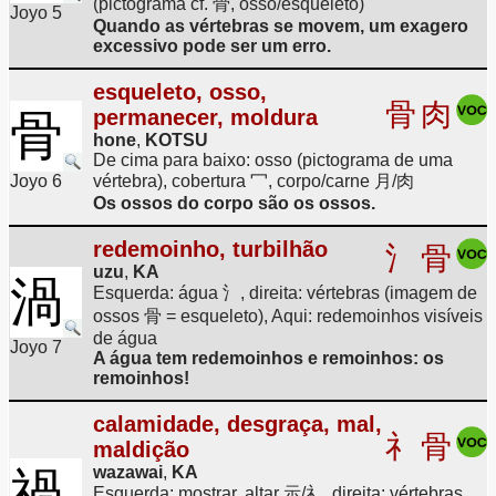
(pictograma cf. 骨, osso/esqueleto)
Joyo 5
Quando as vértebras se movem, um exagero
excessivo pode ser um erro.
esqueleto, osso,
骨
肉
permanecer, moldura
骨
hone
,
KOTSU
De cima para baixo: osso (pictograma de uma
Joyo 6
vértebra), cobertura 冖, corpo/carne 月/肉
Os ossos do corpo são os ossos.
redemoinho, turbilhão
氵
骨
uzu
,
KA
渦
Esquerda: água 氵, direita: vértebras (imagem de
ossos 骨 = esqueleto), Aqui: redemoinhos visíveis
de água
Joyo 7
A água tem redemoinhos e remoinhos: os
remoinhos!
calamidade, desgraça, mal,
礻
骨
maldição
wazawai
,
KA
禍
Esquerda: mostrar, altar 示/礻, direita: vértebras