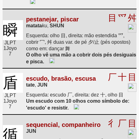
目
爫
舛
pestanejar, piscar
瞬
matata
ku
,
SHUN
Esquerda: olho 目, direita: mão estendida 爫,
cobrir 冖, 舛 duas var. de pé 夕/止 (pés opostos)
JLPT
1
Joyo
como em: dançar 舞
7
O olho vê uma mão a cobrir dois pés desiguais
e pisca.
厂
十
目
盾
escudo, brasão, escusa
tate
,
JUN
Esquerda: escudo 厂, direita: dez 十, olho 目
JLPT
1
Joyo
Um escudo com 10 olhos como símbolo de:
7
'escudo' e resistir.
彳
厂
目
sequencial, companheiro
循
JUN