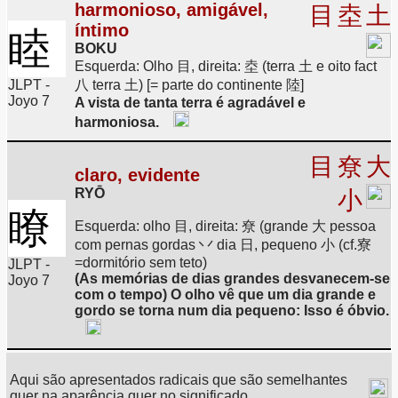
harmonioso, amigável,
目
坴
土
íntimo
睦
BOKU
Esquerda: Olho 目, direita: 坴 (terra 土 e oito fact
JLPT -
八 terra 土) [= parte do continente 陸]
Joyo 7
A vista de tanta terra é agradável e
harmoniosa.
目
尞
大
claro, evidente
RYŌ
小
瞭
Esquerda: olho 目, direita: 尞 (grande 大 pessoa
com pernas gordas 丷 dia 日, pequeno 小 (cf.寮
=dormitório sem teto)
JLPT -
(As memórias de dias grandes desvanecem-se
Joyo 7
com o tempo) O olho vê que um dia grande e
gordo se torna num dia pequeno: Isso é óbvio.
Aqui são apresentados radicais que são semelhantes
quer na aparência quer no significado.