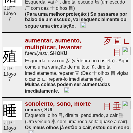
Esquerda: vai 彳, direita: escudo 盾 (um escudo
JLPT
厂 com dez 十 olhos 目)
1
Joyo
(Para uma melhor proteção:) Se passares por
7
baixo de um escudo, vai sequencialmente ou
segue uma circulação.
歹
直
∟
aumentar, aumento,
multiplicar, levantar
目
殖
fu
eru/yasu
,
SHOKU
Esquerda: osso nu 歹 (vértebra ou costela) - Aqui
como uma variação de muitos: 多, direita:
JLPT
imediatamente, reparar 直 (Dez 十 olhos 目 vigiar
1
Joyo
o canto ∟: repará-lo imediatamente!)
7
Muitas coisas podem ser aumentadas
imediatamente.
sonolento, sono, morte
目
垂
睡
nemu
ru
,
SUI
Esquerda: olho 目, direita: pendurado, a cair 垂
(Um veículo 車 com uma roda solta quase a cair).
JLPT
Os meus olhos já estão a cair, estou com sono.
1
Joyo