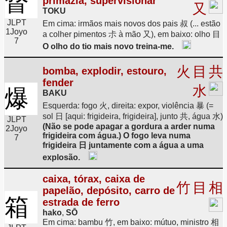
督
primazia, supervisionar
又
TOKU
JLPT
Em cima: irmãos mais novos dos pais 叔 (... estão
1
Joyo
a colher pimentos 尗 à mão 又), em baixo: olho 目
7
O olho do tio mais novo treina-me.
火
目
共
bomba, explodir, estouro,
fender
水
爆
BAKU
Esquerda: fogo 火, direita: expor, violência 暴 (=
sol 日 [aqui: frigideira, frigideira], junto 共, água 水)
JLPT
(Não se pode apagar a gordura a arder numa
2
Joyo
frigideira com água.) O fogo leva numa
7
frigideira 日 juntamente com a água a uma
explosão.
caixa, tórax, caixa de
竹
目
相
papelão, depósito, carro de
箱
estrada de ferro
hako
,
SŌ
Em cima: bambu 竹, em baixo: mútuo, ministro 相