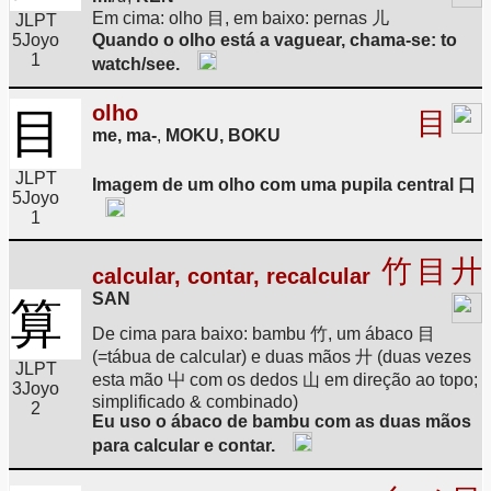
Em cima: olho 目, em baixo: pernas 儿
JLPT
5
Joyo
Quando o olho está a vaguear, chama-se: to
1
watch/see.
olho
目
目
me, ma-
,
MOKU, BOKU
JLPT
Imagem de um olho com uma pupila central 口
5
Joyo
1
竹
目
廾
calcular, contar, recalcular
SAN
算
De cima para baixo: bambu 竹, um ábaco 目
(=tábua de calcular) e duas mãos 廾 (duas vezes
JLPT
esta mão 屮 com os dedos 山 em direção ao topo;
3
Joyo
simplificado & combinado)
2
Eu uso o ábaco de bambu com as duas mãos
para calcular e contar.