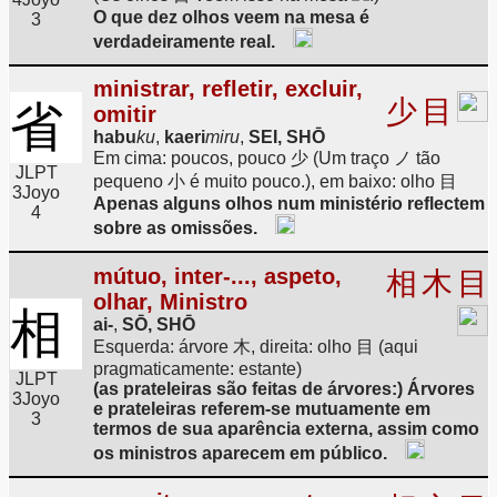
O que dez olhos veem na mesa é
3
verdadeiramente real.
ministrar, refletir, excluir,
少
目
省
omitir
habu
ku
,
kaeri
miru
,
SEI, SHŌ
Em cima: poucos, pouco 少 (Um traço ノ tão
JLPT
pequeno 小 é muito pouco.), em baixo: olho 目
3
Joyo
Apenas alguns olhos num ministério reflectem
4
sobre as omissões.
mútuo, inter-..., aspeto,
相
木
目
olhar, Ministro
相
ai-
,
SŌ, SHŌ
Esquerda: árvore 木, direita: olho 目 (aqui
pragmaticamente: estante)
JLPT
(as prateleiras são feitas de árvores:) Árvores
3
Joyo
e prateleiras referem-se mutuamente em
3
termos de sua aparência externa, assim como
os ministros aparecem em público.