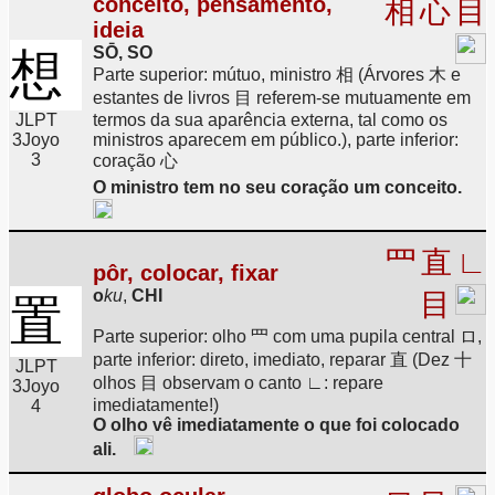
conceito, pensamento,
相
心
目
ideia
SŌ, SO
想
Parte superior: mútuo, ministro 相 (Árvores 木 e
estantes de livros 目 referem-se mutuamente em
JLPT
termos da sua aparência externa, tal como os
3
Joyo
ministros aparecem em público.), parte inferior:
3
coração 心
O ministro tem no seu coração um conceito.
罒
直
∟
pôr, colocar, fixar
o
ku
,
CHI
目
置
Parte superior: olho 罒 com uma pupila central ロ,
parte inferior: direto, imediato, reparar 直 (Dez 十
JLPT
olhos 目 observam o canto ∟: repare
3
Joyo
imediatamente!)
4
O olho vê imediatamente o que foi colocado
ali.