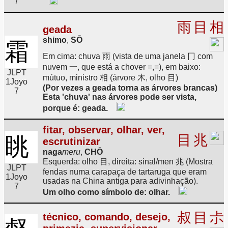
7
雨
目
相
geada
shimo
,
SŌ
霜
Em cima: chuva 雨 (vista de uma janela 冂 com
nuvem 一, que está a chover =,=), em baixo:
JLPT
mútuo, ministro 相 (árvore 木, olho 目)
1
Joyo
(Por vezes a geada torna as árvores brancas)
7
Esta 'chuva' nas árvores pode ser vista,
porque é: geada.
fitar, observar, olhar, ver,
目
兆
眺
escrutinizar
naga
meru
,
CHŌ
Esquerda: olho 目, direita: sinal/men 兆 (Mostra
JLPT
fendas numa carapaça de tartaruga que eram
1
Joyo
usadas na China antiga para adivinhação).
7
Um olho como símbolo de: olhar.
叔
目
尗
técnico, comando, desejo,