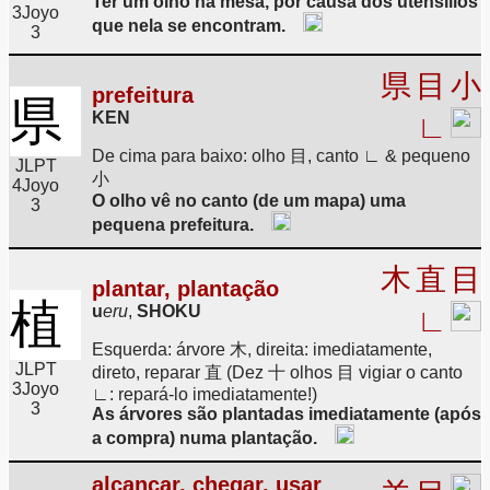
Ter um olho na mesa, por causa dos utensílios
3
Joyo
que nela se encontram.
3
県
目
小
prefeitura
県
KEN
∟
De cima para baixo: olho 目, canto ∟ & pequeno
JLPT
小
4
Joyo
O olho vê no canto (de um mapa) uma
3
pequena prefeitura.
木
直
目
plantar, plantação
植
u
eru
,
SHOKU
∟
Esquerda: árvore 木, direita: imediatamente,
JLPT
direto, reparar 直 (Dez 十 olhos 目 vigiar o canto
3
Joyo
∟: repará-lo imediatamente!)
3
As árvores são plantadas imediatamente (após
a compra) numa plantação.
alcançar, chegar, usar