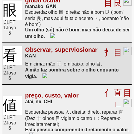
globo ocular
目
艮
眼
manako
,
GAN
Esquerda: olho 目, direita: não é bom 艮 ('bom'
seria 良, mas aqui falta o acento 丶, portanto 'não
JLPT
é bom')
1
Joyo
Um olho (só) não é bom, mas não deixa de ser
5
um olho.
Observar, superviosionar
看
扌
目
KAN
Em cima: mão 手, em baixo: olho 目.
JLPT
A mão faz sombra sobre o olho enquanto
2
Joyo
vigia.
6
亻
直
目
preço, custo, valor
値
atai, ne
,
CHI
∟
Esquerda: pessoa 人, direita: direto, reparar 直
JLPT
(Dez 十 olhos 目 vigiam o canto ∟: Repara-o
2
Joyo
imediatamente!)
6
Esta pessoa compreende diretamente o valor.