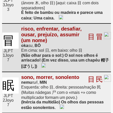
JLPT
(árvore 木, olho 目) [aqui: caixa 目 com dois
3
Joyo
separadores]
3
É feito de bambu ou madeira e parece uma
caixa: Uma caixa.
risco, enfrentar, desafiar,
ousar, prejuízo, assumir
目
冒
冒
(um nome)
oka
su
,
BŌ
Em cima: sol 日, em baixo: olho 目
JLPT
1
Joyo
(Não olhar para o sol:) O sol nos olhos é
7
arriscado! (Em vez disso, usa um chapéu 帽子
[ぼうし])
sono, morrer, sonolento
目
民
眠
nemu
ru/i
,
MIN
Esquerda: olho 目, direita: pessoas/nação 民
(Muitas nádegas 尸 com o «mais +» como
JLPT
multiplicador formam um povo.)
2
Joyo
(Inércia da multidão) Os olhos das pessoas
7
estão sonolentos.