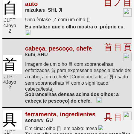
自
ノ
目
自
auto
mizuka
ra
,
SHI, JI
Uma ênfase ノ com um olho 目
JLPT
4
Joyo
Eu enfatizo que o olho mostra o: próprio eu.
2
首
目
頁
cabeça, pescoço, chefe
kubi
,
SHU
首
Imagem de um olho 目 com sobrancelhas
enfatizadas 首 para expressar a especialidade de:
JLPT
a cabeça ou o chefe. [Como um radical 頁 usado
4
Joyo
sem sobrancelhas 首 com o significado:
2
cabeça/testa]
Sobrancelhas densas acima dos olhos: a
cabeça (e pescoço) do chefe.
ferramenta, ingredientes
具
具
目
sona
eru
,
GU
Em cima: olho 目, em baixo: mesa
JLPT