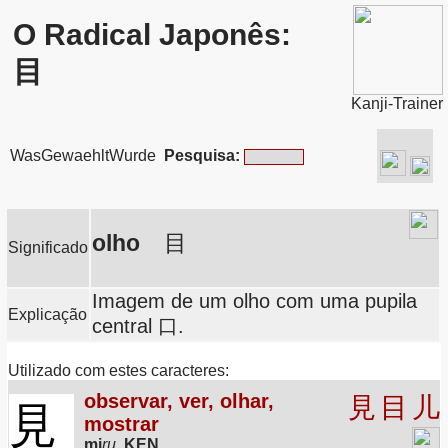
O Radical Japonês:
目
Kanji-Trainer
WasGewaehltWurde
Pesquisa:
olho
目
Significado
Imagem de um olho com uma pupila
Explicação
central 口.
Utilizado com estes caracteres:
observar, ver, olhar,
見
目
儿
見
mostrar
mi
ru
,
KEN