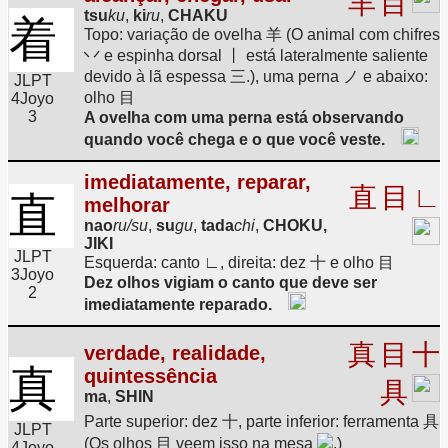
羊
目
tsu
ku
,
ki
ru
,
CHAKU
着
Topo: variação de ovelha 羊 (O animal com chifres
丷 e espinha dorsal 丨 está lateralmente saliente
devido à lã espessa 三.), uma perna ノ e abaixo:
JLPT
olho 目
4
Joyo
3
A ovelha com uma perna está observando
quando você chega e o que você veste.
imediatamente, reparar,
直
目
∟
直
melhorar
nao
ru/su
,
su
gu
,
tada
chi
,
CHOKU,
JIKI
JLPT
Esquerda: canto ∟, direita: dez 十 e olho 目
3
Joyo
Dez olhos vigiam o canto que deve ser
2
imediatamente reparado.
真
目
十
verdade, realidade,
真
quintessência
具
ma
,
SHIN
Parte superior: dez 十, parte inferior: ferramenta 具
JLPT
(Os olhos 目 veem isso na mesa
.)
4
Joyo