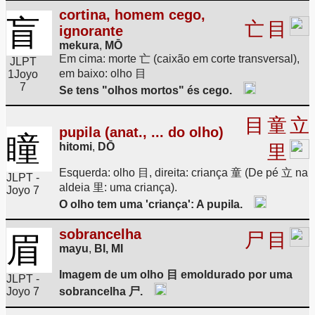
cortina, homem cego,
盲
亡
目
ignorante
mekura
,
MŌ
Em cima: morte 亡 (caixão em corte transversal),
JLPT
em baixo: olho 目
1
Joyo
7
Se tens "olhos mortos" és cego.
目
童
立
pupila (anat., ... do olho)
瞳
hitomi
,
DŌ
里
Esquerda: olho 目, direita: criança 童 (De pé 立 na
JLPT -
aldeia 里: uma criança).
Joyo 7
O olho tem uma 'criança': A pupila.
sobrancelha
尸
目
眉
mayu
,
BI, MI
Imagem de um olho 目 emoldurado por uma
JLPT -
Joyo 7
sobrancelha 尸.