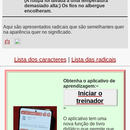
(A roupa foi lavada a uma temperatura
demasiado alta:) Os fios no albergue
encolheram.
Aqui são apresentados radicais que são semelhantes quer
na aparência quer no significado.
白
Lista dos caracteres
|
Lista das radicais
Obtenha o aplicativo de
aprendizagem:
<
Iniciar o
treinador
>
O aplicativo tem uma
nova função de livro
didático que permite que