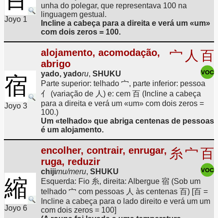
unha do polegar, que representava 100 na
linguagem gestual.
Joyo 1
Incline a cabeça para a direita e verá um «um»
com dois zeros = 100.
alojamento, acomodação,
宀
人
百
abrigo
yado, yado
ru
,
SHUKU
宿
Parte superior: telhado 宀, parte inferior: pessoa
亻 (variação de 人) e: cem 百 (Incline a cabeça
para a direita e verá um «um» com dois zeros =
Joyo 3
100.)
Um «telhado» que abriga centenas de pessoas
é um alojamento.
encolher, contrair, enrugar,
糸
宀
百
ruga, reduzir
chiji
mu/meru
,
SHUKU
縮
Esquerda: Fio 糸, direita: Albergue 宿 (Sob um
telhado 宀 com pessoas 人 às centenas 百) [百 =
Incline a cabeça para o lado direito e verá um um
Joyo 6
com dois zeros = 100]