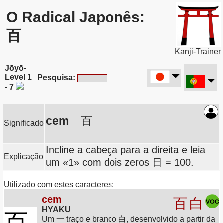
O Radical Japonês:
百
Kanji-Trainer
Jōyō-
Level 1
Pesquisa:
- 7
cem
百
Significado
Incline a cabeça para a direita e leia
Explicação
um «1» com dois zeros 日 = 100.
Utilizado com estes caracteres:
cem
百
白
HYAKU
百
Um 一 traço e branco 白, desenvolvido a partir da