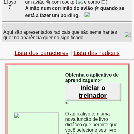
1
Joyo
um avião 合 com cockpit
e corpo 口)
7
A mão num corrimão do avião 合 quando se
está a fazer um bording.
Aqui são apresentados radicais que são semelhantes
quer na aparência quer no significado.
Lista dos caracteres
|
Lista das radicais
Obtenha o aplicativo de
aprendizagem:
<
Iniciar o
treinador
>
O aplicativo tem uma
nova função de livro
didático que permite que
você selecione seu livro