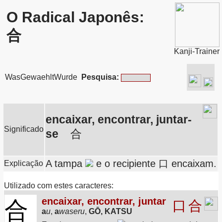
O Radical Japonês:
合
Kanji-Trainer
WasGewaehltWurde
Pesquisa:
encaixar, encontrar, juntar-
Significado
se
合
A tampa
e o recipiente 口 encaixam.
Explicação
Utilizado com estes caracteres:
encaixar, encontrar, juntar
合
口
合
a
u
,
a
waseru
,
GŌ, KATSU