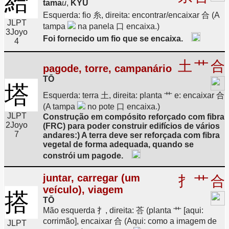
給
tama
u
,
KYŪ
Esquerda: fio 糸, direita: encontrar/encaixar 合 (A
JLPT
tampa
na panela 口 encaixa.)
3
Joyo
Foi fornecido um fio que se encaixa.
4
土
艹
合
pagode, torre, campanário
TŌ
塔
Esquerda: terra 土, direita: planta 艹 e: encaixar 合
(A tampa
no pote 口 encaixa.)
JLPT
Construção em compósito reforçado com fibra
2
Joyo
(FRC) para poder construir edifícios de vários
7
andares:) A terra deve ser reforçada com fibra
vegetal de forma adequada, quando se
constrói um pagode.
juntar, carregar (um
扌
艹
合
veículo), viagem
搭
TŌ
Mão esquerda 扌, direita: 荅 (planta 艹 [aqui:
corrimão], encaixar 合 (Aqui: como a imagem de
JLPT