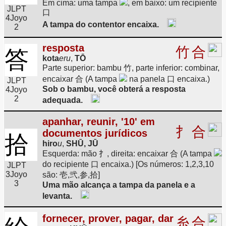
Em cima: uma tampa
, em baixo: um recipiente
JLPT
口
4
Joyo
A tampa do contentor encaixa.
2
resposta
竹
合
答
kota
eru
,
TŌ
Parte superior: bambu 竹, parte inferior: combinar,
encaixar 合 (A tampa
na panela 口 encaixa.)
JLPT
Sob o bambu, você obterá a resposta
4
Joyo
2
adequada.
apanhar, reunir, '10' em
扌
合
documentos jurídicos
拾
hiro
u
,
SHŪ, JŪ
Esquerda: mão 扌, direita: encaixar 合 (A tampa
do recipiente 口 encaixa.) [Os números: 1,2,3,10
JLPT
3
Joyo
são: 壱,弐,参,拾]
3
Uma mão alcança a tampa da panela e a
levanta.
fornecer, prover, pagar, dar
糸
合