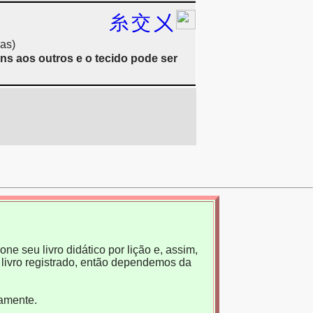
糸
交
㐅
as)
ns aos outros e o tecido pode ser
ne seu livro didático por lição e, assim,
livro registrado, então dependemos da
tamente.