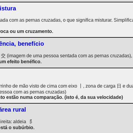
istura
a com as pernas cruzadas, o que significa misturar. Simplifi
roca ou um cruzamento.
iência, benefício
 交 (imagem de uma pessoa sentada com as pernas cruzadas), d
um efeito benéfico.
rinho de mão visto de cima com eixo 丨, zona de carga 日 e dua
essoa com as pernas cruzadas)
o estão numa comparação. (isto é, da sua velocidade)
área rural
ireita: aldeia ⻏
stá o subúrbio.