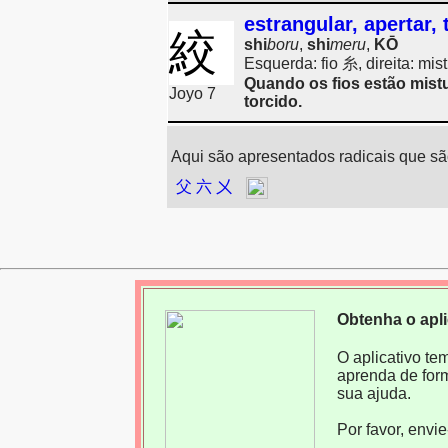
estrangular, apertar, 
絞
shi
boru
,
shi
meru
,
KŌ
Esquerda: fio 糸, direita: m
Quando os fios estão mistu
Joyo 7
torcido.
Aqui são apresentados radicais que sã
父
六
㐅
Obtenha o apl
O aplicativo te
aprenda de for
sua ajuda.
Por favor, envi