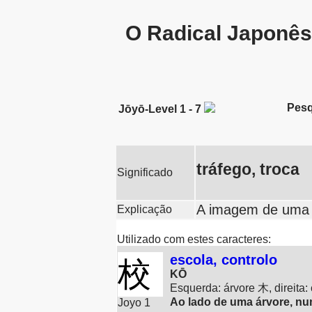
O Radical Japonê
Pesq
Jōyō-Level 1 - 7
tráfego, troca
Significado
A imagem de uma p
Explicação
Utilizado com estes caracteres:
escola, controlo
校
KŌ
Esquerda: árvore 木, direita
Ao lado de uma árvore, nu
Joyo 1