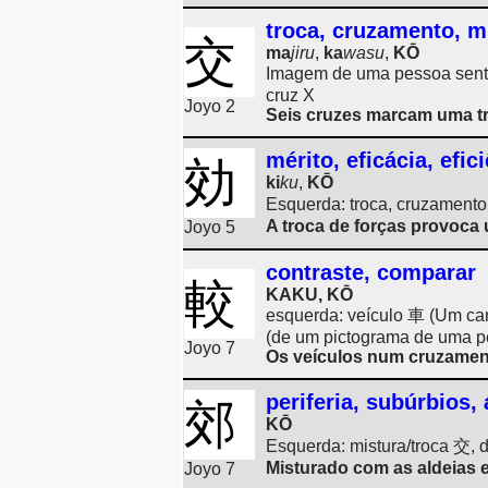
troca, cruzamento, m
交
ma
jiru
,
ka
wasu
,
KŌ
Imagem de uma pessoa sentad
cruz X
Joyo 2
Seis cruzes marcam uma t
mérito, eficácia, efic
効
ki
ku
,
KŌ
Esquerda: troca, cruzamento
A troca de forças provoca 
Joyo 5
contraste, comparar
較
KAKU, KŌ
esquerda: veículo 車 (Um car
(de um pictograma de uma p
Joyo 7
Os veículos num cruzament
periferia, subúrbios, 
郊
KŌ
Esquerda: mistura/troca 交, d
Misturado com as aldeias e
Joyo 7