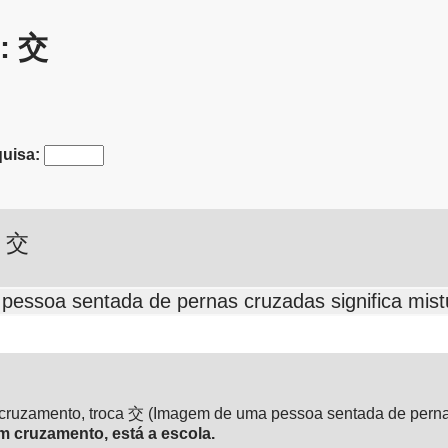
s: 交
uisa:
交
essoa sentada de pernas cruzadas significa mist
: cruzamento, troca 交 (Imagem de uma pessoa sentada de pern
m cruzamento, está a escola.