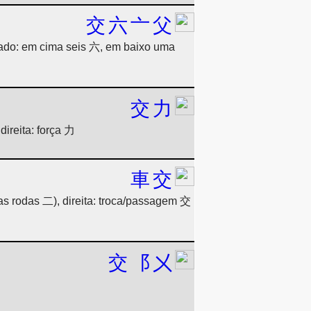
交
六
亠
父
cado: em cima seis 六, em baixo uma
交
力
ireita: força 力
車
交
s rodas 二), direita: troca/passagem 交
交
⻏
㐅