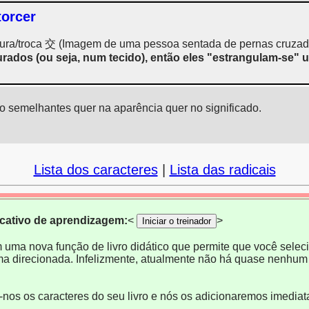
torcer
istura/troca 交 (Imagem de uma pessoa sentada de pernas cruzad
rados (ou seja, num tecido), então eles "estrangulam-se" u
o semelhantes quer na aparência quer no significado.
Lista dos caracteres
|
Lista das radicais
icativo de aprendizagem:
<
>
Iniciar o treinador
m uma nova função de livro didático que permite que você selecio
ma direcionada. Infelizmente, atualmente não há quase nenhum 
e-nos os caracteres do seu livro e nós os adicionaremos imedia