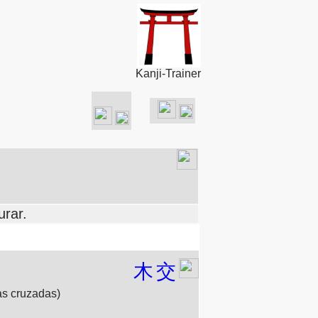
Kanji-Trainer
urar.
木
交
as cruzadas)