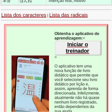
本音
ほんね
intenção real, motivo
Lista dos caracteres
Lista das radicais
|
Obtenha o aplicativo de
aprendizagem:
<
Iniciar o
treinador
>
O aplicativo tem uma
nova função de livro
didático que permite que
você selecione seu livro
didático por lição e,
assim, aprenda de forma
direcionada. Infelizmente,
atualmente não há quase
nenhum livro registrado,
então dependemos da
sua ajuda.