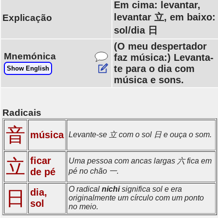
Em cima: levantar,
levantar 立, em baixo:
Explicação
sol/dia 日
(O meu despertador
Mnemónica
faz música:) Levanta-
te para o dia com
Show English
música e sons.
Radicais
音
música
Levante-se 立 com o sol 日 e ouça o som.
ficar
立
Uma pessoa com ancas largas 六 fica em
de pé
pé no chão 一.
O radical
nichi
significa sol e era
dia,
日
originalmente um círculo com um ponto
sol
no meio.