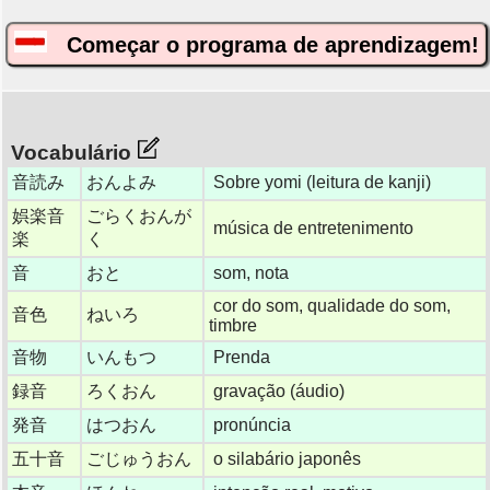
Começar o programa de aprendizagem!
Vocabulário
音読み
おんよみ
Sobre yomi (leitura de kanji)
娯楽音
ごらくおんが
música de entretenimento
楽
く
音
おと
som, nota
cor do som, qualidade do som,
音色
ねいろ
timbre
音物
いんもつ
Prenda
録音
ろくおん
gravação (áudio)
発音
はつおん
pronúncia
五十音
ごじゅうおん
o silabário japonês