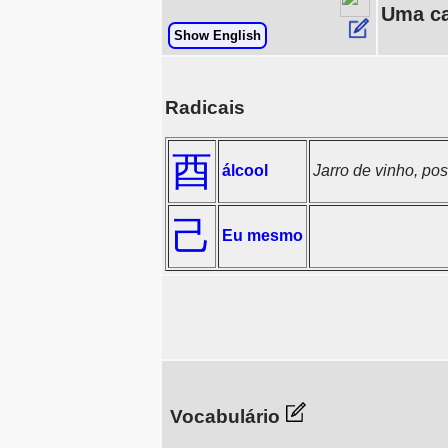
Uma ca
Show English
Radicais
酉
álcool
Jarro de vinho, po
己
Eu mesmo
Vocabulário