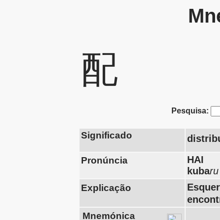
Mne
配
Pesquisa:
Significado
distrib
HAI
Pronúncia
kuba
ru
Esquer
Explicação
encont
Mnemónica