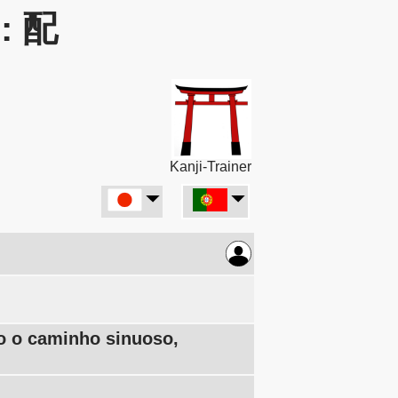
r: 配
Kanji-Trainer
o o caminho sinuoso,