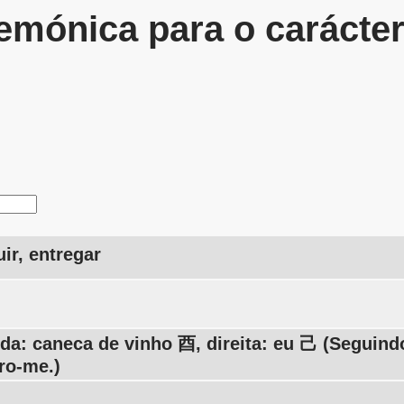
mónica para o carácte
uir, entregar
da: caneca de vinho 酉, direita: eu 己 (Seguind
ro-me.)