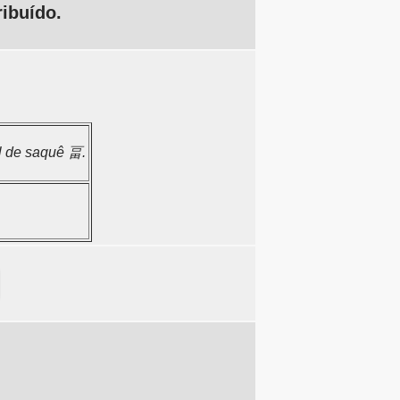
ibuído.
l de saquê 畐.