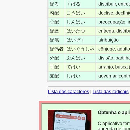
配る
くばる
distribuir, entre
勾配
こうばい
declive, declíni
心配
しんぱい
preocupação, i
配達
はいたつ
entrega, distri
配属
はいぞく
atribuição
配偶者
はいぐうしゃ
cônjuge, adult
分配
ぶんぱい
divisão, partilh
手配
てはい
arranjo, busca (
支配
しはい
governar, control
Lista dos caracteres
|
Lista das radicais
Obtenha o apl
O aplicativo te
aprenda de for