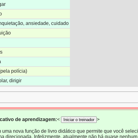
gar
o
nquietação, ansiedade, cuidado
buição
os
a
pela polícia)
ar, dirigir
icativo de aprendizagem:
<
>
Iniciar o treinador
m uma nova função de livro didático que permite que você selecio
ma direcionada. Infelizmente, atualmente não há quase nenhum 