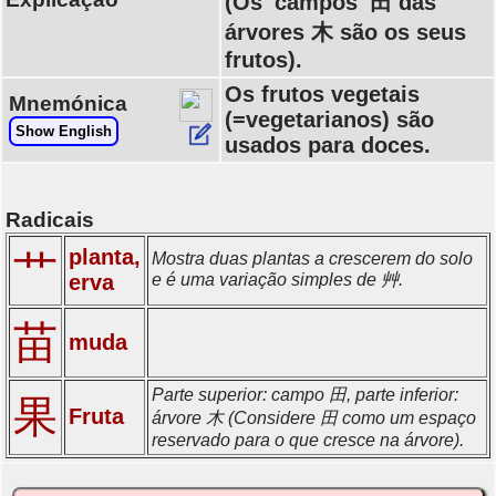
(Os 'campos' 田 das
árvores 木 são os seus
frutos).
Os frutos vegetais
Mnemónica
(=vegetarianos) são
Show English
usados para doces.
Radicais
planta,
艹
Mostra duas plantas a crescerem do solo
erva
e é uma variação simples de 艸.
苗
muda
Parte superior: campo 田, parte inferior:
果
Fruta
árvore 木 (Considere 田 como um espaço
reservado para o que cresce na árvore).