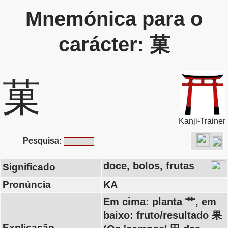
Mnemónica para o
carácter: 菓
菓
Kanji-Trainer
Pesquisa:
doce, bolos, frutas
Significado
Pronúncia
KA
Em cima: planta 艹, em
baixo: fruto/resultado 果
Explicação