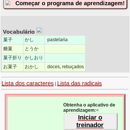
Começar o programa de aprendizagem!
Vocabulário
菓子
かし
pastelaria
糖菓
とうか
菓子折り
かしおり
お菓子
おかし
doces, rebuçados
Lista dos caracteres
Lista das radicais
|
Obtenha o aplicativo de
aprendizagem:
<
Iniciar o
treinador