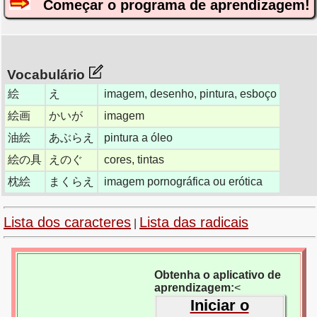
Começar o programa de aprendizagem!
Vocabulário
絵
え
imagem, desenho, pintura, esboço
絵画
かいが
imagem
油絵
あぶらえ
pintura a óleo
絵の具
えのぐ
cores, tintas
枕絵
まくらえ
imagem pornográfica ou erótica
Lista dos caracteres
Lista das radicais
|
Obtenha o aplicativo de
aprendizagem:
<
Iniciar o