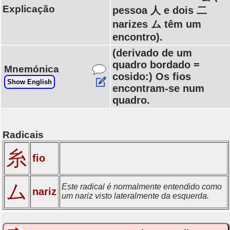
Explicação
pessoa 人 e dois 二
narizes ム têm um
encontro).
(derivado de um
quadro bordado =
Mnemónica
cosido:) Os fios
Show English
encontram-se num
quadro.
Radicais
糸
fio
ム
Este radical é normalmente entendido como
nariz
um nariz visto lateralmente da esquerda.