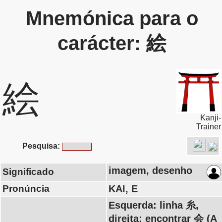
Mnemónica para o
carácter: 絵
絵
Kanji-
Trainer
Pesquisa:
imagem, desenho
Significado
Pronúncia
KAI, E
Esquerda: linha 糸,
direita: encontrar 会 (A