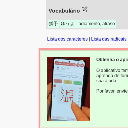
Vocabulário
猶予
ゆうよ
adiamento, atraso
Lista dos caracteres
|
Lista das radicais
Obtenha o apl
O aplicativo te
aprenda de for
sua ajuda.
Por favor, envi