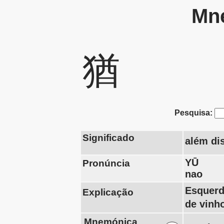
Mne
猶
Pesquisa:
Significado
além di
YŪ
Pronúncia
nao
Esquerd
Explicação
de vinh
Mnemónica