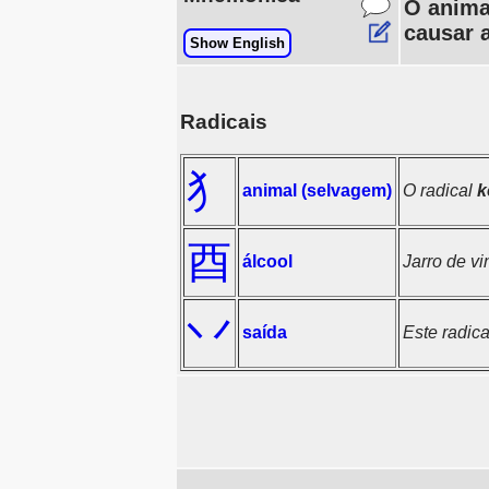
O animal
causar 
Show English
Radicais
犭
animal (selvagem)
O radical
k
酉
álcool
Jarro de v
丷
saída
Este radic