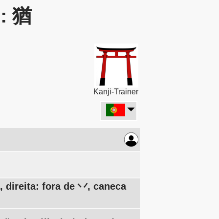
r: 猶
Kanji-Trainer
 direita: fora de 丷, caneca