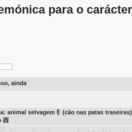
mónica para o carácte
sso, ainda
a: animal selvagem 犭(cão nas patas traseiras),
o 酉