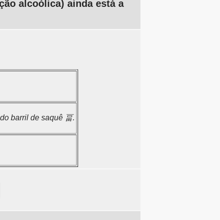
ão alcoólica) ainda está a
do barril de saquê 畐.