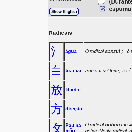
(Durant
espuma 
Show English
Radicais
氵
água
O radical
sanzui
氵 é u
白
branco
Sob um sol forte, você
放
libertar
方
direção
攵
O radical
nobun
most
Pau na
mão
golpe. Neste radical,