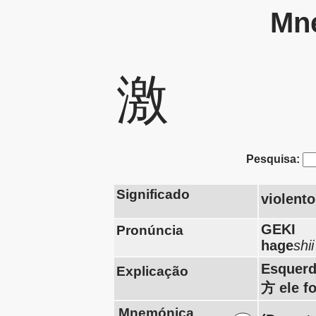
Mne
激
Pesquisa:
Significado
violento
GEKI
Pronúncia
hage
shii
Esquerd
Explicação
方 ele fo
Mnemónica