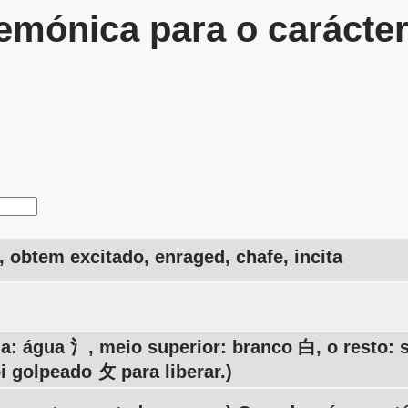
mónica para o carácte
, obtem excitado, enraged, chafe, incita
a: água 氵, meio superior: branco 白, o resto: s
i golpeado 攵 para liberar.)