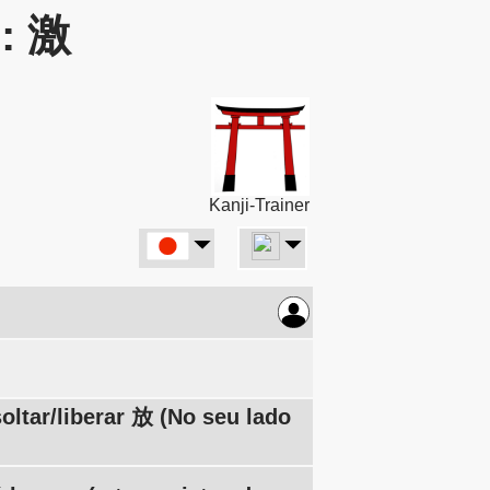
r: 激
Kanji-Trainer
oltar/liberar 放 (No seu lado