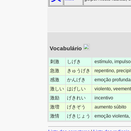
Vocabulário
刺激
しげき
estímulo, impulso
急激
きゅうげき
repentino, precipi
感激
かんげき
emoção profunda,
激しい
はげしい
violento, veement
激励
げきれい
incentivo
激増
げきぞう
aumento súbito
激情
げきじょう
emoção violenta, 