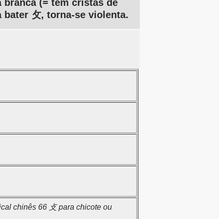
branca (= tem cristas de
bater 攵, torna-se violenta.
.
cal chinês 66 攴 para chicote ou