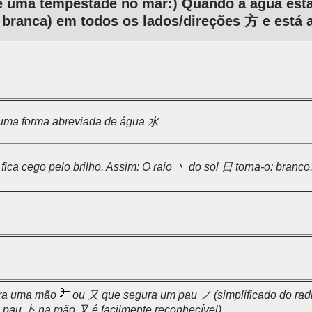
e uma tempestade no mar:) Quando a água está 
branca) em todos os lados/direções 方 e está a 
ma forma abreviada de água 水
 fica cego pelo brilho. Assim: O raio 丶 do sol 日 torna-o: branco
ra uma mão
ou 又 que segura um pau ノ (simplificado do radi
 o pau 卜 na mão 又 é facilmente reconhecível).