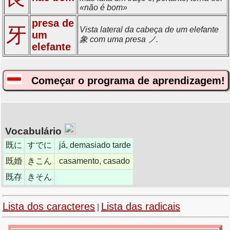
«não é bom»
presa de
牙
Vista lateral da cabeça de um elefante
um
象 com uma presa ノ.
elefante
Começar o programa de aprendizagem!
Vocabulário
既に
すでに
já, demasiado tarde
既婚
きこん
casamento, casado
既存
きそん
Lista dos caracteres
Lista das radicais
|