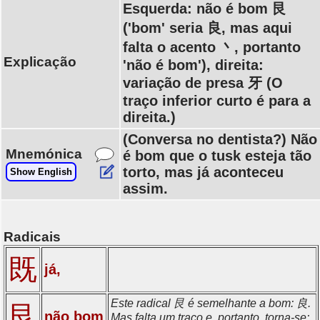
Esquerda: não é bom 艮
('bom' seria 良, mas aqui
falta o acento 丶, portanto
Explicação
'não é bom'), direita:
variação de presa 牙 (O
traço inferior curto é para a
direita.)
(Conversa no dentista?) Não
Mnemónica
é bom que o tusk esteja tão
torto, mas já aconteceu
Show English
assim.
Radicais
既
já,
Este radical 艮 é semelhante a bom: 良.
艮
não bom
Mas falta um traço e, portanto, torna-se: