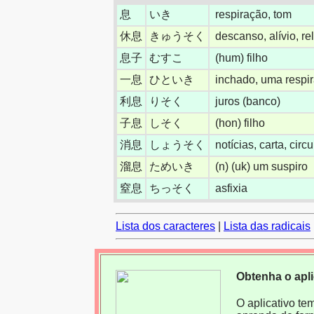
息
いき
respiração, tom
休息
きゅうそく
descanso, alívio, r
息子
むすこ
(hum) filho
一息
ひといき
inchado, uma respi
利息
りそく
juros (banco)
子息
しそく
(hon) filho
消息
しょうそく
notícias, carta, circ
溜息
ためいき
(n) (uk) um suspiro
窒息
ちっそく
asfixia
Lista dos caracteres
|
Lista das radicais
Obtenha o apl
O aplicativo te