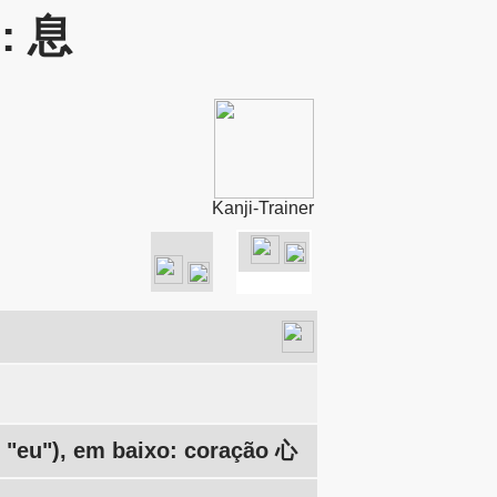
r: 息
Kanji-Trainer
"eu"), em baixo: coração 心