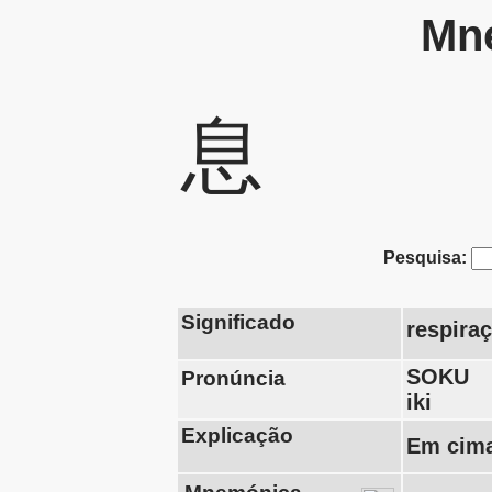
Mne
息
Pesquisa:
Significado
respiraç
SOKU
Pronúncia
iki
Explicação
Em cima