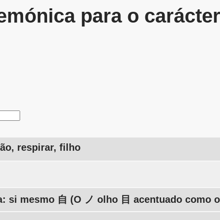
mónica para o carácte
ão, respirar, filho
: si mesmo 自 (O ノ olho 目 acentuado como o 