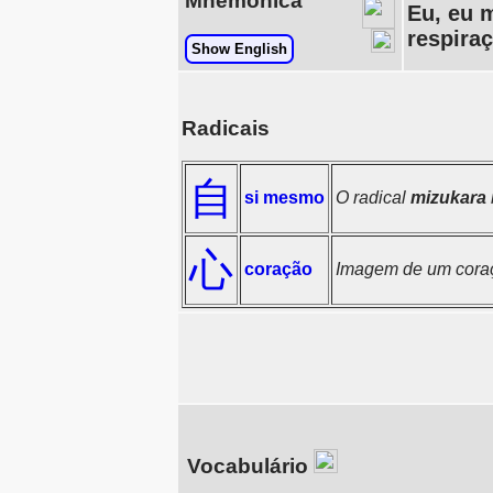
Mnemónica
Eu, eu 
respiraç
Show English
Radicais
自
si mesmo
O radical
mizukara
心
coração
Imagem de um coraç
Vocabulário