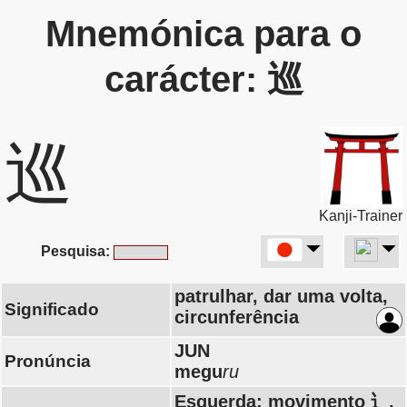
Mnemónica para o
carácter: 巡
巡
Kanji-Trainer
Pesquisa:
patrulhar, dar uma volta,
Significado
circunferência
JUN
Pronúncia
megu
ru
Esquerda: movimento 辶,