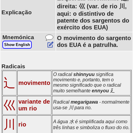
direita: 巛 (var. de rio 川,
Explicação
aqui: o distintivo de
patente dos sargentos do
exército dos EUA)
Mnemónica
O movimento do sargento
dos EUA é a patrulha.
Show English
Radicais
O radical
shinnyuu
significa
辶
movimento e, portanto, tem o
movimento
mesmo significado que o radical
muito semelhante
ennyou
廴
variante de
巛
Radical
megarigawa
- normalmente
um rio
usa-se 川 para rio.
川
A água 水 é simplificada aqui como
rio
três linhas e simboliza o fluxo do rio.