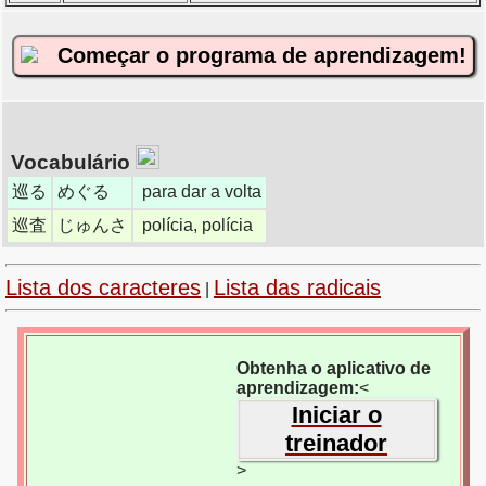
Começar o programa de aprendizagem!
Vocabulário
巡る
めぐる
para dar a volta
巡査
じゅんさ
polícia, polícia
Lista dos caracteres
Lista das radicais
|
Obtenha o aplicativo de
aprendizagem:
<
Iniciar o
treinador
>