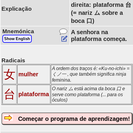
direita: plataforma 台
Explicação
(= nariz ム sobre a
boca 口)
Mnemónica
A senhora na
plataforma começa.
Show English
Radicais
A ordem dos traços é: «Ku-no-ichi» =
女
mulher
くノ一 , que também significa ninja
feminina.
O nariz ム está acima da boca 口 e
台
plataforma
serve como plataforma (... para os
óculos)
Começar o programa de aprendizagem!