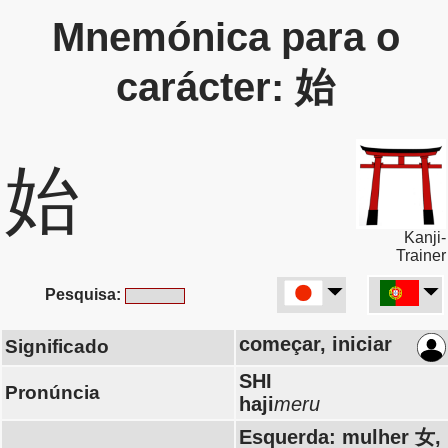
Mnemónica para o
carácter: 始
始
Kanji-
Trainer
Pesquisa:
começar, iniciar
Significado
SHI
Pronúncia
haji
meru
Esquerda: mulher 女,