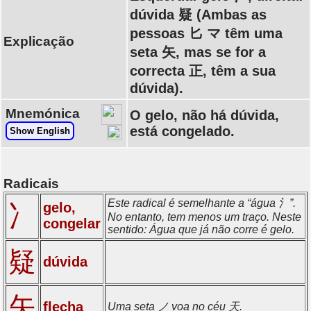
dúvida 疑 (Ambas as
pessoas 匕 マ têm uma
Explicação
seta 矢, mas se for a
correcta 正, têm a sua
dúvida).
Mnemónica
O gelo, não há dúvida,
está congelado.
Show English
Radicais
Este radical é semelhante a “água 氵”.
gelo,
冫
No entanto, tem menos um traço. Neste
congelar
sentido: Água que já não corre é gelo.
疑
dúvida
矢
flecha
Uma seta ノ voa no céu 天.