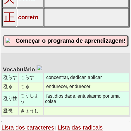
正
correto
Começar o programa de aprendizagem!
Vocabulário
凝らす
こらす
concentrar, dedicar, aplicar
凝る
こる
endurecer, endurecer
こりしょ
fastidiosidade, entusiasmo por uma
凝り性
coisa
う
凝視
ぎょうし
Lista dos caracteres
Lista das radicais
|