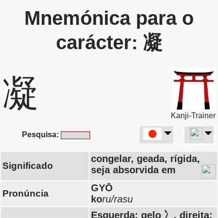
Mnemónica para o
carácter: 凝
凝
Kanji-Trainer
Pesquisa:
congelar, geada, rígida,
Significado
seja absorvida em
GYŌ
Pronúncia
ko
ru/rasu
Esquerda: gelo 冫, direita: