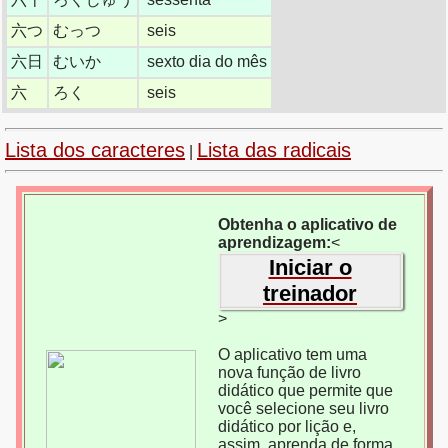
六つ
むっつ
seis
六日
むいか
sexto dia do mês
六
ろく
seis
Lista dos caracteres
Lista das radicais
|
Obtenha o aplicativo de
aprendizagem:
<
Iniciar o
treinador
>
O aplicativo tem uma
nova função de livro
didático que permite que
você selecione seu livro
didático por lição e,
assim, aprenda de forma