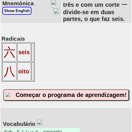
Mnemónica
três e com um corte 一
Show English
divide-se em duas
partes, o que faz seis.
Radicais
六
seis
八
oito
Começar o programa de aprendizagem!
Vocabulário
六十
ろくじゅう
sessenta