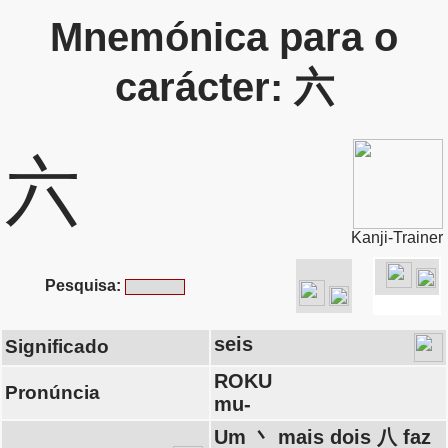
Mnemónica para o
carácter: 六
六
Kanji-Trainer
Pesquisa:
seis
Significado
ROKU
Pronúncia
mu-
Um 丶 mais dois 八 faz