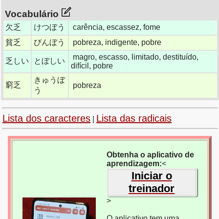
Vocabulário
欠乏
けつぼう
carência, escassez, fome
貧乏
びんぼう
pobreza, indigente, pobre
magro, escasso, limitado, destituído,
乏しい
とぼしい
difícil, pobre
きゅうぼ
窮乏
pobreza
う
Lista dos caracteres
Lista das radicais
|
Obtenha o aplicativo de
aprendizagem:
<
Iniciar o
treinador
>
O aplicativo tem uma