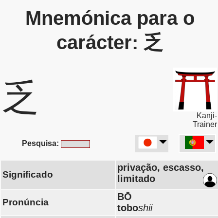
Mnemónica para o
carácter: 乏
乏
Kanji-
Trainer
Pesquisa:
privação, escasso,
Significado
limitado
BŌ
Pronúncia
tobo
shii