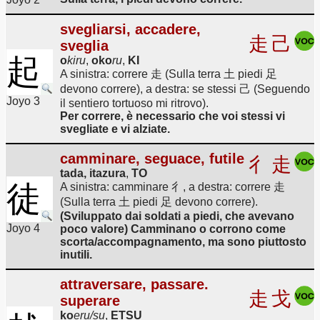
svegliarsi, accadere,
走
己
sveglia
起
o
kiru
,
oko
ru
,
KI
A sinistra: correre 走 (Sulla terra 土 piedi 足
devono correre), a destra: se stessi 己 (Seguendo
Joyo 3
il sentiero tortuoso mi ritrovo).
Per correre, è necessario che voi stessi vi
svegliate e vi alziate.
camminare, seguace, futile
彳
走
tada, itazura
,
TO
徒
A sinistra: camminare 彳, a destra: correre 走
(Sulla terra 土 piedi 足 devono correre).
(Sviluppato dai soldati a piedi, che avevano
Joyo 4
poco valore) Camminano o corrono come
scorta/accompagnamento, ma sono piuttosto
inutili.
attraversare, passare.
走
戈
superare
ko
eru/su
,
ETSU