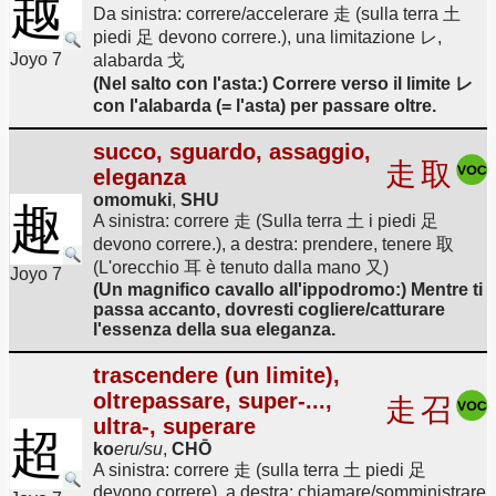
越
Da sinistra: correre/accelerare 走 (sulla terra 土
piedi 足 devono correre.), una limitazione レ,
Joyo 7
alabarda 戈
(Nel salto con l'asta:) Correre verso il limite レ
con l'alabarda (= l'asta) per passare oltre.
succo, sguardo, assaggio,
走
取
eleganza
omomuki
,
SHU
趣
A sinistra: correre 走 (Sulla terra 土 i piedi 足
devono correre.), a destra: prendere, tenere 取
(L'orecchio 耳 è tenuto dalla mano 又)
Joyo 7
(Un magnifico cavallo all'ippodromo:) Mentre ti
passa accanto, dovresti cogliere/catturare
l'essenza della sua eleganza.
trascendere (un limite),
oltrepassare, super-...,
走
召
ultra-, superare
超
ko
eru/su
,
CHŌ
A sinistra: correre 走 (sulla terra 土 piedi 足
devono correre), a destra: chiamare/somministrare