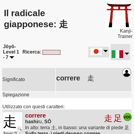
Il radicale
giapponese: 走
Kanji-
Trainer
Jōyō-
Level 1
Ricerca:
- 7
correre
走
Significato
Spiegazione
Utilizzato con questi caratteri:
correre
走
走
足
hashi
ru
,
SŌ
In alto: terra 土, in basso: una variante di piede 足
Sulla terra, i piedi devono correre.
Joyo 2