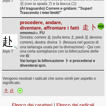
Joyo 7
召 (con la spada 刀 e la bocca 口)
(Al traguardo) Correre e gridare: "Super!
Trascendo i miei limiti!"
procedere, andare,
走
卜
diventare, affrontare i fatti
omomu
ku
,
FU
赴
Sinistra: correre 走 (sulla terra 土 piedi 足 devono
correre), destra: divina 卜 (fessura nel guscio di
una tartaruga usata per la divinazione) - Qui con
Joyo 7
una certa somiglianza con la biforcazione delle
vie 岐
Vai lungo la biforcazione 卜 e procederai e
diventerai qcn.
Vengono mostrati i radicali che sono simili per aspetto o
significato.
土
止
Elenco dei caratteri
|
Elenco dei radicali