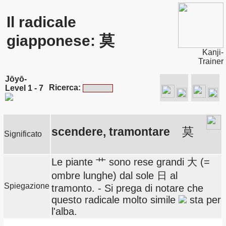
Il radicale
giapponese: 莫
Kanji-
Trainer
Jōyō-
Ricerca:
Level 1 - 7
scendere, tramontare
莫
Significato
Le piante 艹 sono rese grandi 大 (=
ombre lunghe) dal sole 日 al
Spiegazione
tramonto. - Si prega di notare che
questo radicale molto simile
sta per
l'alba.