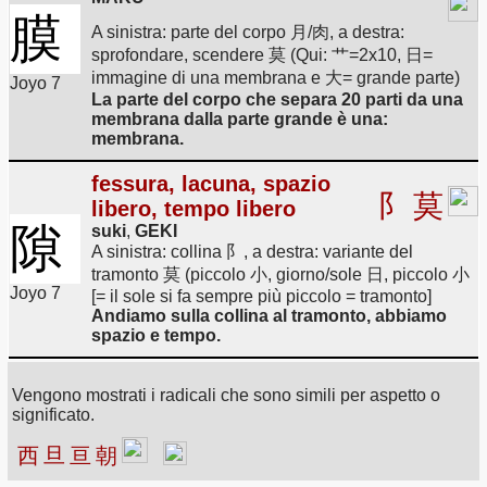
膜
A sinistra: parte del corpo 月/肉, a destra:
sprofondare, scendere 莫 (Qui: 艹=2x10, 日=
immagine di una membrana e 大= grande parte)
Joyo 7
La parte del corpo che separa 20 parti da una
membrana dalla parte grande è una:
membrana.
fessura, lacuna, spazio
阝
莫
libero, tempo libero
隙
suki
,
GEKI
A sinistra: collina 阝, a destra: variante del
tramonto 莫 (piccolo 小, giorno/sole 日, piccolo 小
Joyo 7
[= il sole si fa sempre più piccolo = tramonto]
Andiamo sulla collina al tramonto, abbiamo
spazio e tempo.
Vengono mostrati i radicali che sono simili per aspetto o
significato.
西
旦
亘
朝