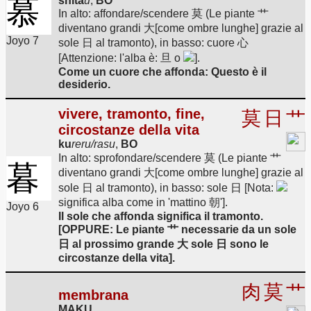
慕
shita
u
,
BO
In alto: affondare/scendere 莫 (Le piante 艹
diventano grandi 大[come ombre lunghe] grazie al
Joyo 7
sole 日 al tramonto), in basso: cuore 心
[Attenzione: l'alba è: 旦 o
].
Come un cuore che affonda: Questo è il
desiderio.
vivere, tramonto, fine,
莫
日
艹
circostanze della vita
ku
reru/rasu
,
BO
In alto: sprofondare/scendere 莫 (Le piante 艹
暮
diventano grandi 大[come ombre lunghe] grazie al
sole 日 al tramonto), in basso: sole 日 [Nota:
significa alba come in 'mattino 朝'].
Joyo 6
Il sole che affonda significa il tramonto.
[OPPURE: Le piante 艹 necessarie da un sole
日 al prossimo grande 大 sole 日 sono le
circostanze della vita].
肉
莫
艹
membrana
MAKU