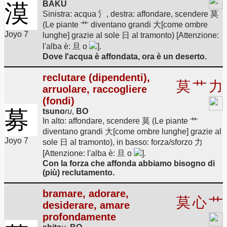
BAKU
漠
Sinistra: acqua 氵, destra: affondare, scendere 莫
(Le piante 艹 diventano grandi 大[come ombre
Joyo 7
lunghe] grazie al sole 日 al tramonto) [Attenzione:
l'alba è: 旦 o
].
Dove l'acqua è affondata, ora è un deserto.
reclutare (dipendenti),
莫
艹
力
arruolare, raccogliere
(fondi)
募
tsuno
ru
,
BO
In alto: affondare, scendere 莫 (Le piante 艹
diventano grandi 大[come ombre lunghe] grazie al
Joyo 7
sole 日 al tramonto), in basso: forza/sforzo 力
[Attenzione: l'alba è: 旦 o
].
Con la forza che affonda abbiamo bisogno di
(più) reclutamento.
bramare, adorare,
莫
心
艹
desiderare, amare
profondamente