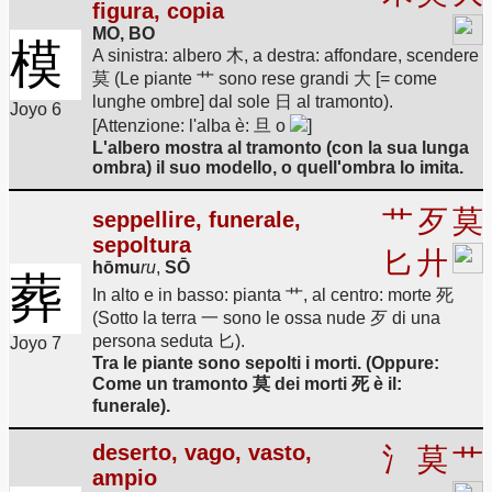
figura, copia
MO, BO
模
A sinistra: albero 木, a destra: affondare, scendere
莫 (Le piante 艹 sono rese grandi 大 [= come
lunghe ombre] dal sole 日 al tramonto).
Joyo 6
[Attenzione: l'alba è: 旦 o
]
L'albero mostra al tramonto (con la sua lunga
ombra) il suo modello, o quell'ombra lo imita.
艹
歹
莫
seppellire, funerale,
sepoltura
匕
廾
hōmu
ru
,
SŌ
葬
In alto e in basso: pianta 艹, al centro: morte 死
(Sotto la terra 一 sono le ossa nude 歹 di una
persona seduta 匕).
Joyo 7
Tra le piante sono sepolti i morti. (Oppure:
Come un tramonto 莫 dei morti 死 è il:
funerale).
deserto, vago, vasto,
氵
莫
艹
ampio