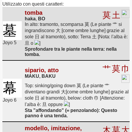
Utilizzato con questi caratteri:
tomba
莫
土
haka
,
BO
In alto: tramonto, scomparsa 莫 (Le piante 艹 si
墓
ingrandiscono 大 [come ombre lunghe] grazie al
sole 日 al tramonto), sotto: Terra 土 [Nota: l'alba è:
Joyo 5
旦 o
]
Sprofondare tra le piante nella terra: nella
tomba.
艹
莫
巾
sipario, atto
MAKU, BAKU
幕
Top: sinking/going down 莫 (Le piante 艹
diventano grandi 大[come ombre lunghe] grazie al
sole 日 al tramonto), below: cloth 巾 [Attenzione:
Joyo 6
l'alba è: 旦 oppure
]
Sta "affondando" (= penzolando): Questo
panno è una tenda.
modello, imitazione,
木
莫
大