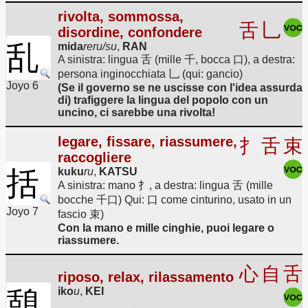
rivolta, sommossa,
舌
乚
disordine, confondere
乱
mida
reru/su
,
RAN
A sinistra: lingua 舌 (mille 千, bocca 口), a destra:
persona inginocchiata 乚 (qui: gancio)
Joyo 6
(Se il governo se ne uscisse con l'idea assurda
di) trafiggere la lingua del popolo con un
uncino, ci sarebbe una rivolta!
legare, fissare, riassumere,
扌
舌
束
raccogliere
括
kuku
ru
,
KATSU
A sinistra: mano 扌, a destra: lingua 舌 (mille
bocche 千口) Qui: 口 come cinturino, usato in un
Joyo 7
fascio 束)
Con la mano e mille cinghie, puoi legare o
riassumere.
心
自
舌
riposo, relax, rilassamento
iko
u
,
KEI
憩