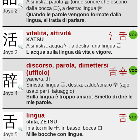
A sinistra: parola 言 (onde sonore che escono
dalla bocca 口), a destra: lingua 舌
Joyo 2
Quando le parole vengono formate dalla
lingua, si tratta di parlare.
vitalità, attività
活
氵
舌
KATSU
A sinistra: acqua 氵, a destra: una lingua 舌
L'acqua sulla lingua dà vita e vigore.
Joyo 2
discorso, parola, dimettersi
舌
辛
(ufficio)
辞
ya
meru
,
JI
Sinistra: lingua 舌, destra: caldo/amaro 辛 (ago
usato per il tatuaggio)
Joyo 4
Sulla lingua è troppo amaro: Smetto di dire le
mie parole.
lingua
舌
舌
shita
,
ZETSU
In alto: mille 千, in basso: bocca 口
Mille bocche con lingue.
Joyo 5