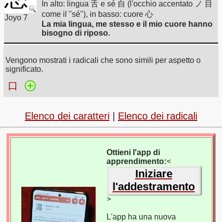
In alto: lingua 舌 e sé 自 (l'occhio accentato ノ 目
come il "sé"), in basso: cuore 心
Joyo 7
La mia lingua, me stesso e il mio cuore hanno
bisogno di riposo.
Vengono mostrati i radicali che sono simili per aspetto o
significato.
口
Elenco dei caratteri
|
Elenco dei radicali
Ottieni l'app di
apprendimento:
<
Iniziare
l'addestramento
>
L'app ha una nuova