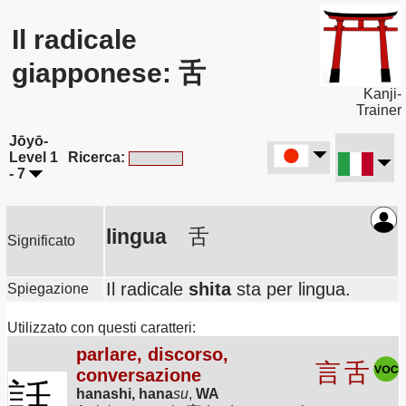
Il radicale
giapponese: 舌
Kanji-
Trainer
Jōyō-
Level 1
Ricerca:
- 7
lingua
舌
Significato
Il radicale
shita
sta per lingua.
Spiegazione
Utilizzato con questi caratteri:
parlare, discorso,
言
舌
conversazione
話
hanashi, hana
su
,
WA