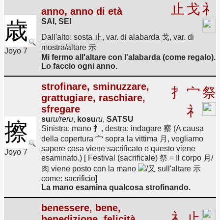
止
戈
礻
anno, anno di età
SAI, SEI
歳
Dall'alto: sosta 止, var. di alabarda 戈, var. di
mostra/altare 示
Joyo 7
Mi fermo all'altare con l'alabarda (come regalo).
Lo faccio ogni anno.
strofinare, sminuzzare,
扌
宀
祭
grattugiare, raschiare,
sfregare
礻
su
ru/reru
,
kosu
ru
,
SATSU
擦
Sinistra: mano 扌, destra: indagare 察 (A causa
della copertura 宀 sopra la vittima 月, vogliamo
sapere cosa viene sacrificato e questo viene
Joyo 7
esaminato.) [ Festival (sacrificale) 祭 = Il corpo 月/
肉 viene posto con la mano
/又 sull'altare 示
come: sacrificio]
La mano esamina qualcosa strofinando.
benessere, bene,
礻
止
benedizione, felicità