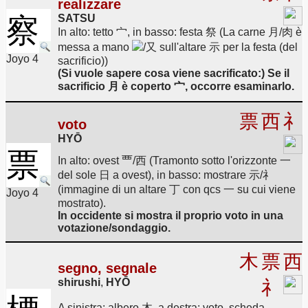
realizzare
察
SATSU
In alto: tetto 宀, in basso: festa 祭 (La carne 月/肉 è
messa a mano
/又 sull'altare 示 per la festa (del
Joyo 4
sacrificio))
(Si vuole sapere cosa viene sacrificato:) Se il
sacrificio 月 è coperto 宀, occorre esaminarlo.
票
西
礻
voto
HYŌ
票
In alto: ovest 覀/西 (Tramonto sotto l'orizzonte 一
del sole 日 a ovest), in basso: mostrare 示/礻
(immagine di un altare 丁 con qcs 一 su cui viene
Joyo 4
mostrato).
In occidente si mostra il proprio voto in una
votazione/sondaggio.
木
票
西
segno, segnale
shirushi
,
HYŌ
礻
A sinistra: albero 木, a destra: voto, scheda