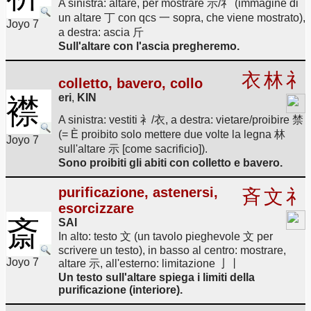
A sinistra: altare, per mostrare 示/礻 (immagine di
un altare 丁 con qcs 一 sopra, che viene mostrato),
Joyo 7
a destra: ascia 斤
Sull'altare con l'ascia pregheremo.
衣
林
礻
colletto, bavero, collo
eri
,
KIN
襟
A sinistra: vestiti 衤/衣, a destra: vietare/proibire 禁
(= È proibito solo mettere due volte la legna 林
Joyo 7
sull'altare 示 [come sacrificio]).
Sono proibiti gli abiti con colletto e bavero.
purificazione, astenersi,
斉
文
礻
esorcizzare
斎
SAI
In alto: testo 文 (un tavolo pieghevole 文 per
scrivere un testo), in basso al centro: mostrare,
Joyo 7
altare 示, all'esterno: limitazione 亅丨
Un testo sull'altare spiega i limiti della
purificazione (interiore).