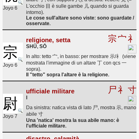
L'occhio 目 è sulle gambe 儿 quando si guarda
Joyo 6
intorno).
Le cose sull'altare sono viste: sono guardate /
osservate.
宗
宀
礻
religione, setta
SHŪ, SŌ
宗
In alto: tetto 宀, in basso: per mostrare 示/礻 (viene
mostrata l'immagine di un altare 丁 con qcs 一
Joyo 6
sopra).
Il "tetto" sopra l'altare è la religione.
尸
礻
寸
ufficiale militare
I
尉
Da sinistra: natica vista di lato 尸, mostra 示, mano
abile 寸
Joyo 7
Una 'natica' mostra la sua abile mano: è
l'ufficiale militare.
disastro, calamità,