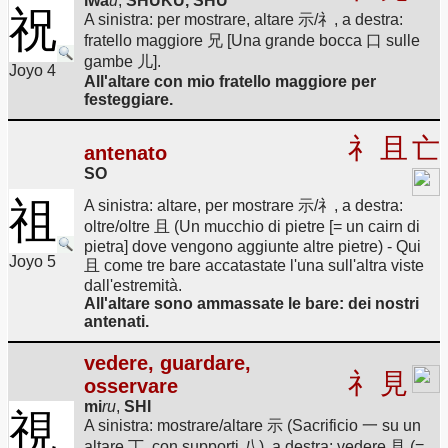
iwa
u
,
SHUKU, SHŪ
祝
A sinistra: per mostrare, altare 示/礻, a destra:
fratello maggiore 兄 [Una grande bocca 口 sulle
gambe 儿].
Joyo 4
All'altare con mio fratello maggiore per
festeggiare.
礻
且
亡
antenato
SO
祖
A sinistra: altare, per mostrare 示/礻, a destra:
oltre/oltre 且 (Un mucchio di pietre [= un cairn di
pietra] dove vengono aggiunte altre pietre) - Qui
Joyo 5
且 come tre bare accatastate l'una sull'altra viste
dall'estremità.
All'altare sono ammassate le bare: dei nostri
antenati.
vedere, guardare,
礻
見
osservare
mi
ru
,
SHI
視
A sinistra: mostrare/altare 示 (Sacrificio 一 su un
altare 丁, con supporti 八), a destra: vedere 見 (=