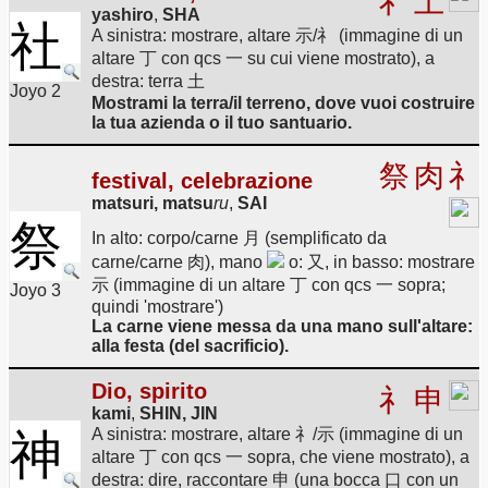
礻
土
yashiro
,
SHA
社
A sinistra: mostrare, altare 示/礻 (immagine di un
altare 丁 con qcs 一 su cui viene mostrato), a
destra: terra 土
Joyo 2
Mostrami la terra/il terreno, dove vuoi costruire
la tua azienda o il tuo santuario.
祭
肉
礻
festival, celebrazione
matsuri, matsu
ru
,
SAI
祭
In alto: corpo/carne 月 (semplificato da
carne/carne 肉), mano
o: 又, in basso: mostrare
示 (immagine di un altare 丁 con qcs 一 sopra;
Joyo 3
quindi 'mostrare')
La carne viene messa da una mano sull'altare:
alla festa (del sacrificio).
Dio, spirito
礻
申
kami
,
SHIN, JIN
A sinistra: mostrare, altare 礻/示 (immagine di un
神
altare 丁 con qcs 一 sopra, che viene mostrato), a
destra: dire, raccontare 申 (una bocca 口 con un