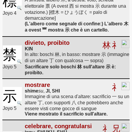
標
elettorale 票 (A ovest 西 si mostra 示 durante una
votazione.) [標木 = ひょうぼく = palo di
Joyo 4
demarcazione]
(L'albero come segnale di confine:) L'albero 木
a ovest 覀 mostra 示 che è un cartello.
divieto, proibito
林
礻
KIN
禁
In alto: boschi 林, in basso: mostrare 示 (immagine
di un altare 丁 con qualcosa 一 sopra)
Joyo 5
Sacrificare solo boschi 林 sull'altare 示 è:
proibito.
mostrare
礻
示
shime
su
,
JI, SHI
Immagine di una scena d'altare: sacrificio 一 su un
altare 丁, con supporti 八 che potrebbero anche
Joyo 5
essere visti come gocce di sangue
Viene mostrato il sacrificio sull'altare.
celebrare, congratularsi
礻
兄