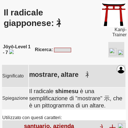
Il radicale
giapponese: 礻
Kanji-
Trainer
Jōyō-Level 1
Ricerca:
- 7
mostrare, altare
礻
Significato
Il radicale
shimesu
è una
semplificazione di "mostrare" 示, che
Spiegazione
è un pittogramma di un altare.
Utilizzato con questi caratteri:
santuario, azienda