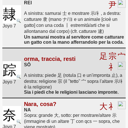
REI
尹
隷
A sinistra: samurai 士 e mostrare 示/礻, a destra:
catturare 隶 (mano ナ/ヨ e un animale [cioè un
gatto] con una coda 丨 estremità/arti che si
Joyo 7
allontanano dal corpo) (cfr. catturare 逮)
Un samurai mostra al servitore come catturare
un gatto con la mano afferrandolo per la coda.
足
宗
宀
orma, traccia, resti
SŌ
踪
礻
A sinistra: piede 足 (rotula 口 e un'impronta 止), a
destra: religione 宗 (il "tetto" 宀 sopra l'altare 示/礻
Joyo 7
è la religione)
Sia i piedi che le religioni lasciano impronte.
Nara, cosa?
大
礻
奈
NA
Sopra: grande 大, sotto: per mostrare/altare 示
(immagine di un altare 丁 con qcs 一 sopra, che
Joyo 7
viene mostrato)