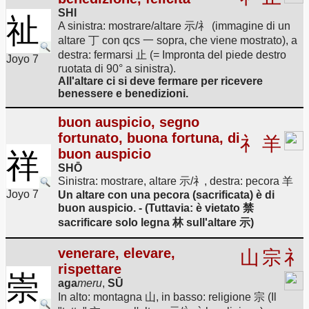
SHI
祉
A sinistra: mostrare/altare 示/礻 (immagine di un
altare 丁 con qcs 一 sopra, che viene mostrato), a
destra: fermarsi 止 (= Impronta del piede destro
Joyo 7
ruotata di 90° a sinistra).
All'altare ci si deve fermare per ricevere
benessere e benedizioni.
buon auspicio, segno
fortunato, buona fortuna, di
礻
羊
buon auspicio
祥
SHŌ
Sinistra: mostrare, altare 示/礻, destra: pecora 羊
Joyo 7
Un altare con una pecora (sacrificata) è di
buon auspicio. - (Tuttavia: è vietato 禁
sacrificare solo legna 林 sull'altare 示)
venerare, elevare,
山
宗
礻
rispettare
崇
aga
meru
,
SŪ
In alto: montagna 山, in basso: religione 宗 (Il