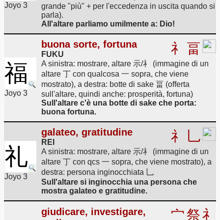
Joyo 3
grande "più" + per l'eccedenza in uscita quando si
parla).
All'altare parliamo umilmente a: Dio!
buona sorte, fortuna
礻
畐
FUKU
A sinistra: mostrare, altare 示/礻 (immagine di un
福
altare 丁 con qualcosa 一 sopra, che viene
mostrato), a destra: botte di sake 畐 (offerta
Joyo 3
sull'altare, quindi anche: prosperità, fortuna)
Sull'altare c'è una botte di sake che porta:
buona fortuna.
galateo, gratitudine
礻
乚
REI
礼
A sinistra: mostrare, altare 示/礻 (immagine di un
altare 丁 con qcs 一 sopra, che viene mostrato), a
destra: persona inginocchiata 乚
Joyo 3
Sull'altare si inginocchia una persona che
mostra galateo e gratitudine.
giudicare, investigare,
宀
祭
礻