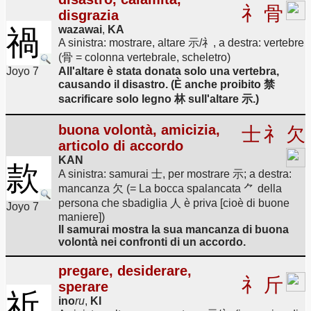
礻
骨
disgrazia
wazawai
,
KA
禍
A sinistra: mostrare, altare 示/礻, a destra: vertebre
(骨 = colonna vertebrale, scheletro)
Joyo 7
All'altare è stata donata solo una vertebra,
causando il disastro. (È anche proibito 禁
sacrificare solo legno 林 sull'altare 示.)
buona volontà, amicizia,
士
礻
欠
articolo di accordo
KAN
款
A sinistra: samurai 士, per mostrare 示; a destra:
mancanza 欠 (= La bocca spalancata ⺈ della
persona che sbadiglia 人 è priva [cioè di buone
Joyo 7
maniere])
Il samurai mostra la sua mancanza di buona
volontà nei confronti di un accordo.
pregare, desiderare,
礻
斤
sperare
祈
ino
ru
,
KI