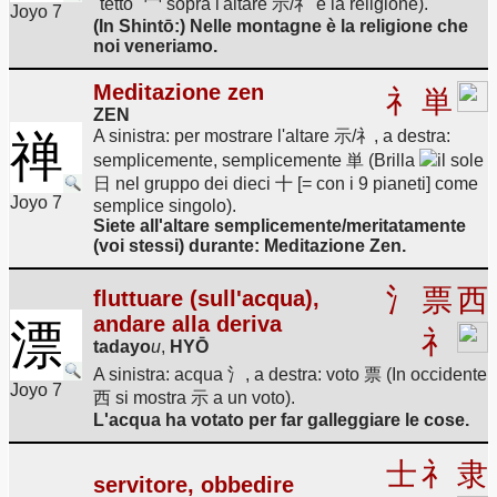
"tetto" 宀 sopra l'altare 示/礻 è la religione).
Joyo 7
(In Shintō:) Nelle montagne è la religione che
noi veneriamo.
Meditazione zen
礻
単
ZEN
A sinistra: per mostrare l'altare 示/礻, a destra:
禅
semplicemente, semplicemente 単 (Brilla
il sole
日 nel gruppo dei dieci 十 [= con i 9 pianeti] come
Joyo 7
semplice singolo).
Siete all'altare semplicemente/meritatamente
(voi stessi) durante: Meditazione Zen.
氵
票
西
fluttuare (sull'acqua),
andare alla deriva
漂
礻
tadayo
u
,
HYŌ
A sinistra: acqua 氵, a destra: voto 票 (In occidente
Joyo 7
西 si mostra 示 a un voto).
L'acqua ha votato per far galleggiare le cose.
士
礻
隶
servitore, obbedire