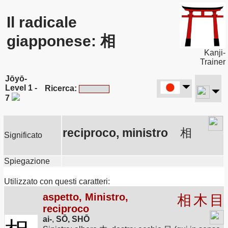
Il radicale
giapponese: 相
Kanji-
Trainer
Jōyō-
Level 1 -
Ricerca:
7
reciproco, ministro
相
Significato
Spiegazione
Utilizzato con questi caratteri:
aspetto, Ministro,
相
木
目
reciproco
ai-
,
SŌ, SHŌ