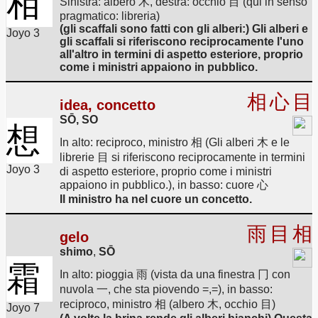
相
Sinistra: albero 木, destra: occhio 目 (qui in senso
pragmatico: libreria)
(gli scaffali sono fatti con gli alberi:) Gli alberi e
Joyo 3
gli scaffali si riferiscono reciprocamente l'uno
all'altro in termini di aspetto esteriore, proprio
come i ministri appaiono in pubblico.
相
心
目
idea, concetto
SŌ, SO
想
In alto: reciproco, ministro 相 (Gli alberi 木 e le
librerie 目 si riferiscono reciprocamente in termini
Joyo 3
di aspetto esteriore, proprio come i ministri
appaiono in pubblico.), in basso: cuore 心
Il ministro ha nel cuore un concetto.
雨
目
相
gelo
shimo
,
SŌ
霜
In alto: pioggia 雨 (vista da una finestra 冂 con
nuvola 一, che sta piovendo =,=), in basso:
reciproco, ministro 相 (albero 木, occhio 目)
Joyo 7