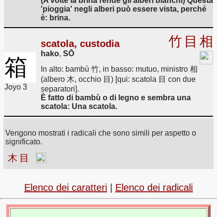
(A volte la brina rende gli alberi bianchi) Questa
'pioggia' negli alberi può essere vista, perché
è: brina.
竹
目
相
scatola, custodia
hako
,
SŌ
箱
In alto: bambù 竹, in basso: mutuo, ministro 相
(albero 木, occhio 目) [qui: scatola 目 con due
Joyo 3
separatori].
È fatto di bambù o di legno e sembra una
scatola: Una scatola.
Vengono mostrati i radicali che sono simili per aspetto o
significato.
木
目
Elenco dei caratteri
|
Elenco dei radicali