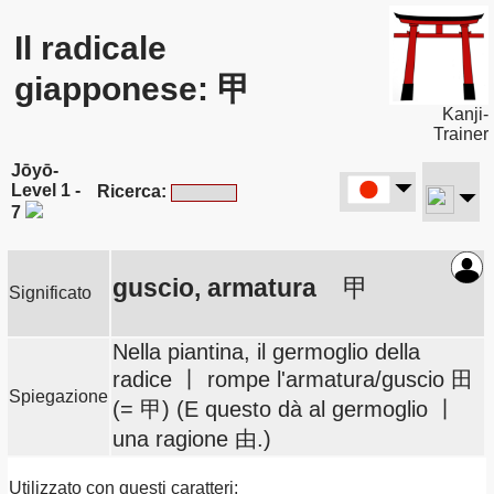
Il radicale
giapponese: 甲
Kanji-
Trainer
Jōyō-
Level 1 -
Ricerca:
7
guscio, armatura
甲
Significato
Nella piantina, il germoglio della
radice 丨 rompe l'armatura/guscio 田
Spiegazione
(= 甲) (E questo dà al germoglio 丨
una ragione 由.)
Utilizzato con questi caratteri: