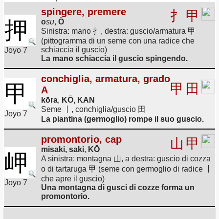
spingere, premere
扌
甲
押
o
su
,
Ō
Sinistra: mano 扌, destra: guscio/armatura 甲
(pittogramma di un seme con una radice che
schiaccia il guscio)
Joyo 7
La mano schiaccia il guscio spingendo.
conchiglia, armatura, grado
甲
甲
田
A
kōra
,
KŌ, KAN
Seme 丨, conchiglia/guscio 田
Joyo 7
La piantina (germoglio) rompe il suo guscio.
promontorio, cap
山
甲
misaki, saki
,
KŌ
岬
A sinistra: montagna 山, a destra: guscio di cozza
o di tartaruga 甲 (seme con germoglio di radice 丨
che apre il guscio)
Joyo 7
Una montagna di gusci di cozze forma un
promontorio.