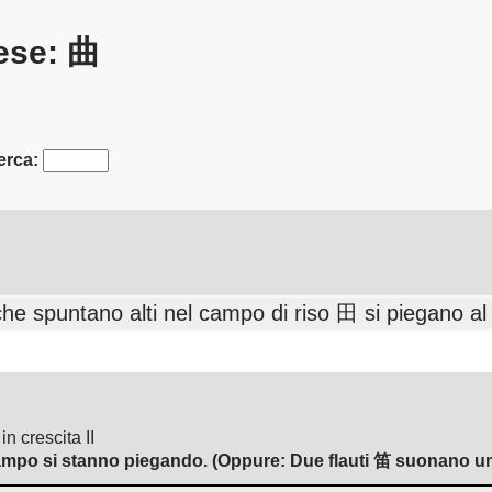
nese: 曲
erca:
che spuntano alti nel campo di riso 田 si piegano al
 crescita II
campo si stanno piegando. (Oppure: Due flauti 笛 suonano u