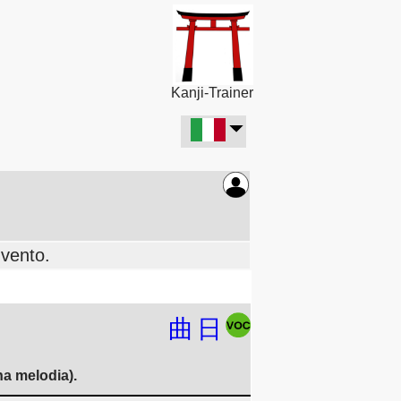
Kanji-Trainer
 vento.
曲
日
na melodia).