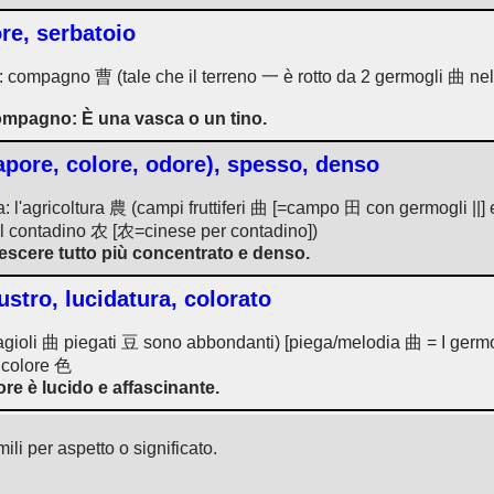
ore, serbatoio
ra: compagno 曹 (tale che il terreno 一 è rotto da 2 germogli 曲 ne
 compagno: È una vasca o un tino.
apore, colore, odore), spesso, denso
ra: l'agricoltura 農 (campi fruttiferi 曲 [=campo 田 con germogli |
al contadino 农 [农=cinese per contadino])
rescere tutto più concentrato e denso.
ustro, lucidatura, colorato
fagioli 曲 piegati 豆 sono abbondanti) [piega/melodia 曲 = I germ
: colore 色
e è lucido e affascinante.
ili per aspetto o significato.