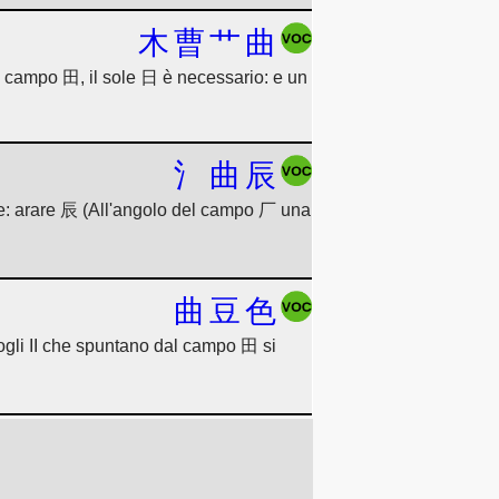
木
曹
艹
曲
l campo 田, il sole 日 è necessario: e un
氵
曲
辰
|] e: arare 辰 (All'angolo del campo 厂 una
曲
豆
色
ogli II che spuntano dal campo 田 si