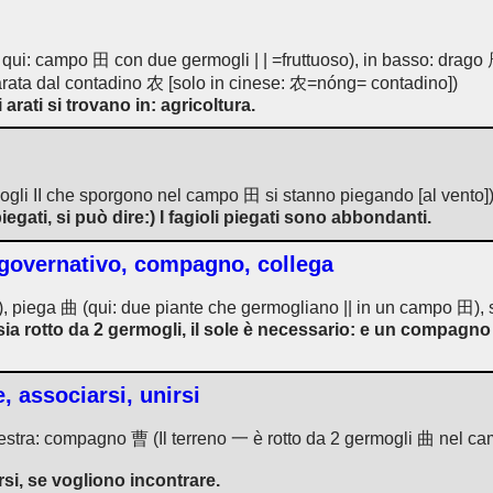
 qui: campo 田 con due germogli | | =fruttuoso), in basso: drago
rata dal contadino 农 [solo in cinese: 农=nóng= contadino])
i arati si trovano in: agricoltura.
ogli II che sporgono nel campo 田 si stanno piegando [al vento])
piegati, si può dire:) I fagioli piegati sono abbondanti.
o governativo, compagno, collega
no), piega 曲 (qui: due piante che germogliano || in un campo 田),
 sia rotto da 2 germogli, il sole è necessario: e un compag
, associarsi, unirsi
estra: compagno 曹 (Il terreno 一 è rotto da 2 germogli 曲 nel ca
i, se vogliono incontrare.