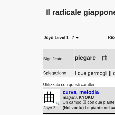
Il radicale giappo
Ric
Jōyō-Level 1 - 7
piegare
曲
Significato
I due germogli || 
Spiegazione
Utilizzato con questi caratteri:
curva, melodia
曲
ma
garu
,
KYOKU
Un campo 田 con due piante in
(Nel vento) Le piante nel 
Joyo 3