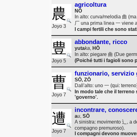
agricoltura
農
NŌ
In alto: curva/melodia 曲 (ma
厂 una prima linea 一 viene a
Joyo 3
I campi fertili che sono stat
abbondante, ricco
豊
yuta
ka
,
HŌ
In alto: piegare 曲 (Due germ
(Poiché tutti i fagioli sono 
Joyo 5
funzionario, servizi
曹
SŌ, ZŌ
Dall'alto: uno 一 (qui: terre
In modo tale che il terreno
Joyo 7
'governo'.
incontrare, conoscere
遭
a
u
,
SŌ
A sinistra: movimento 辶, a d
compagno premuroso).
Joyo 7
I compagni devono muovers