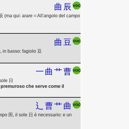
曲
辰
 辰 (ma qui: arare = All'angolo del campo
曲
豆
, in basso: fagiolo 豆
一
曲
艹
曹
 sole 日
no premuroso che serve come il
辶
曹
艹
曲
mpo 田, il sole 日 è necessario: e un