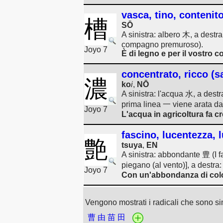
vasca, tino, contenit
槽
SŌ
A sinistra: albero 木, a dest
compagno premuroso).
Joyo 7
È di legno e per il vostro
concentrato, ricco (s
濃
ko
i
,
NŌ
A sinistra: l'acqua 水, a dest
prima linea 一 viene arata d
Joyo 7
L'acqua in agricoltura fa c
fascino, lucentezza, l
艶
tsuya
,
EN
A sinistra: abbondante 豊 (I 
piegano (al vento)], a destra
Joyo 7
Con un'abbondanza di color
Vengono mostrati i radicali che sono sim
曹
由
苗
田