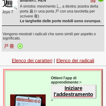
遍
amane
ku
,
HEN
A sinistra: movimento 辶, a destra: piastra della
porta 扁 (= una porta 戸 con una tavoletta per
Joyo 7
scrivere 冊)
Le targhette delle porte mobili sono ovunque.
Vengono mostrati i radicali che sono simili per aspetto o
significato.
戸
冊
Elenco dei caratteri
|
Elenco dei radicali
Ottieni l'app di
apprendimento:
<
Iniziare
l'addestramento
>