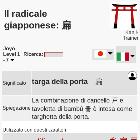
Il radicale
giapponese: 扁
Kanji-
Trainer
Jōyō-
Level 1
Ricerca:
- 7
targa della porta
扁
Significato
La combinazione di cancello 戸 e
Spiegazione
tavoletta di bambù 冊 è intesa come
targhetta della porta.
Utilizzato con questi caratteri: