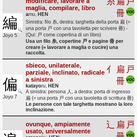
糸
扁
戸
modificare, lavorare a
maglia, compilare, libro
冊
a
mu
,
HEN
編
Sinistra: filo 糸, destra: targhetta della porta 扁 (=
una porta 戸 con una tavoletta per scrivere 冊) -
(Qui: 戸 come copertina di un libro)
Joyo 5
Usa un filo 糸, copertine 戸 e pagine 冊 per
creare (= lavorare a maglia o cucire) una
raccolta.
sbieco, unilaterale,
亻
扁
戸
parziale, inclinato, radicale
偏
a sinistra
冊
katayo
ru
,
HEN
A sinistra: persona 人, a destra: porta di ingresso
Joyo 7
扁 (= una porta 戸 con una tavoletta di scrittura 冊)
Le persone con tale targhetta mostrano la loro
inclinazione.
辶
扁
戸
ovunque, ampiamente
usato, universalmente
冊