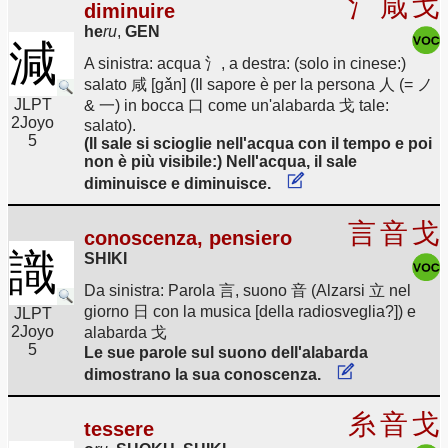
氵
咸
戈
diminuire
he
ru
,
GEN
減
A sinistra: acqua 氵, a destra: (solo in cinese:)
salato 咸 [gǎn] (Il sapore è per la persona 人 (= ノ
JLPT
& 一) in bocca 口 come un'alabarda 戈 tale:
2
Joyo
salato).
5
(Il sale si scioglie nell'acqua con il tempo e poi
non è più visibile:) Nell'acqua, il sale
diminuisce e diminuisce.
言
音
戈
conoscenza, pensiero
識
SHIKI
Da sinistra: Parola 言, suono 音 (Alzarsi 立 nel
giorno 日 con la musica [della radiosveglia?]) e
JLPT
2
Joyo
alabarda 戈
5
Le sue parole sul suono dell'alabarda
dimostrano la sua conoscenza.
糸
音
戈
tessere