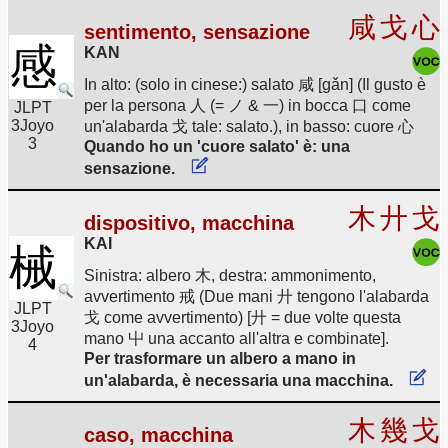
咸
戈
心
sentimento, sensazione
感
KAN
In alto: (solo in cinese:) salato 咸 [gǎn] (Il gusto è
per la persona 人 (= ノ & 一) in bocca 口 come
JLPT
3
Joyo
un'alabarda 戈 tale: salato.), in basso: cuore 心
3
Quando ho un 'cuore salato' è: una
sensazione.
木
廾
戈
dispositivo, macchina
KAI
械
Sinistra: albero 木, destra: ammonimento,
avvertimento 戒 (Due mani 廾 tengono l'alabarda
JLPT
戈 come avvertimento) [廾 = due volte questa
3
Joyo
mano 屮 una accanto all'altra e combinate].
4
Per trasformare un albero a mano in
un'alabarda, è necessaria una macchina.
木
幾
戈
caso, macchina