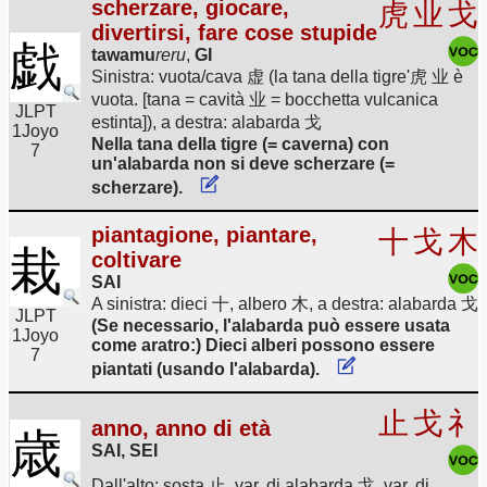
scherzare, giocare,
虎
业
戈
divertirsi, fare cose stupide
戯
tawamu
reru
,
GI
Sinistra: vuota/cava 虚 (la tana della tigre'虎 业 è
vuota. [tana = cavità 业 = bocchetta vulcanica
JLPT
estinta]), a destra: alabarda 戈
1
Joyo
Nella tana della tigre (= caverna) con
7
un'alabarda non si deve scherzare (=
scherzare).
piantagione, piantare,
十
戈
木
栽
coltivare
SAI
A sinistra: dieci 十, albero 木, a destra: alabarda 戈
JLPT
(Se necessario, l'alabarda può essere usata
1
Joyo
come aratro:) Dieci alberi possono essere
7
piantati (usando l'alabarda).
止
戈
礻
anno, anno di età
歳
SAI, SEI
Dall'alto: sosta 止, var. di alabarda 戈, var. di