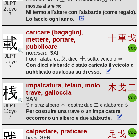
JLPT
mostra/altare 示
2
Joyo
Mi fermo all'altare con l'alabarda (come regalo).
7
Lo faccio ogni anno.
caricare (bagaglio),
十
車
戈
載
mettere, portare,
pubblicare
no
ru/seru
,
SAI
JLPT
Fuori: alabarda 戈, dieci 十, sotto: veicolo 車
1
Joyo
Con dieci alabarde è stato caricato il veicolo e
7
pubblicato qualcosa su di esso.
impalcatura, telaio, molo,
木
戈
二
桟
trave, galloccia
SAN
Sinistra: albero 木, destra: due 二 e alabarda 戈
JLPT
1
Joyo
Per costruire una trave o un'impalcatura
7
occorrono un albero e due alabarde.
calpestare, praticare
足
戈
践
fu
mu
,
SEN