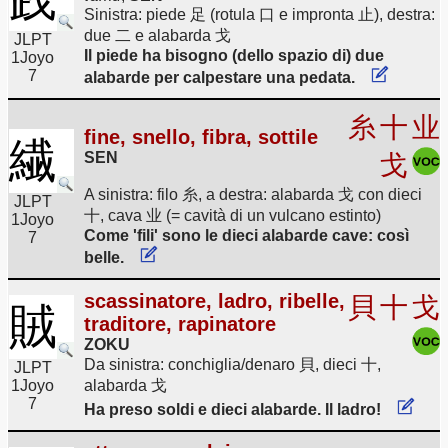
Sinistra: piede 足 (rotula 口 e impronta 止), destra:
due 二 e alabarda 戈
JLPT
Il piede ha bisogno (dello spazio di) due
1
Joyo
7
alabarde per calpestare una pedata.
糸
十
业
fine, snello, fibra, sottile
繊
SEN
戈
A sinistra: filo 糸, a destra: alabarda 戈 con dieci
JLPT
十, cava 业 (= cavità di un vulcano estinto)
1
Joyo
Come 'fili' sono le dieci alabarde cave: così
7
belle.
scassinatore, ladro, ribelle,
貝
十
戈
賊
traditore, rapinatore
ZOKU
Da sinistra: conchiglia/denaro 貝, dieci 十,
JLPT
1
Joyo
alabarda 戈
7
Ha preso soldi e dieci alabarde. Il ladro!