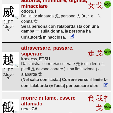
autorità, intimidire, dignità,
女
戈
minacciare
威
odo
su
,
I
Dall'alto: alabarda 戈, persona 人 (= ノ e 一),
donna 女
JLPT
Se la persona con l'alabarda sta con una
1
Joyo
7
gamba 一 sulla donna, la persona ha
un'autorità minacciosa.
attraversare, passare.
走
戈
superare
越
ko
eru/su
,
ETSU
Da sinistra: correre/accelerare 走 (sulla terra 土
piedi 足 devono correre.), una limitazione レ,
JLPT
alabarda 戈
2
Joyo
7
(Nel salto con l'asta:) Correre verso il limite レ
con l'alabarda (= l'asta) per passare oltre.
食
我
扌
morire di fame, essere
餓
affamato
戈
u
eru
,
GA