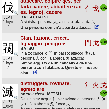
attaccare, colpire qcs. per
伐
farla cadere, abbattere (ad
亻
戈
es. legno), cadere
BATSU, HATSU
JLPT
1
Joyo
A sinistra: persona 人, a destra: alabarda 戈
7
Una persona con un'alabarda attacca.
Clan, fazione, cricca,
門
戈
lignaggio, pedigree
閥
BATSU
In alto: cancello 門, in basso: attacco 伐 (La
persona 人 con l'alabarda 戈 attacca)
JLPT
1
Joyo
Simboleggiato da un cancello e da una
7
persona con l'alabarda: Questo è il nostro
clan.
distruggere, rovinare,
氵
火
戈
滅
sgretolare
horo
biru/bosu
,
METSU
Da sinistra: acqua 氵, variazione di persona 人 (=
JLPT
ノ+一), alabarda 戈, fuoco 火
1
Joyo
Acqua, persone, fuoco e alabarde possono