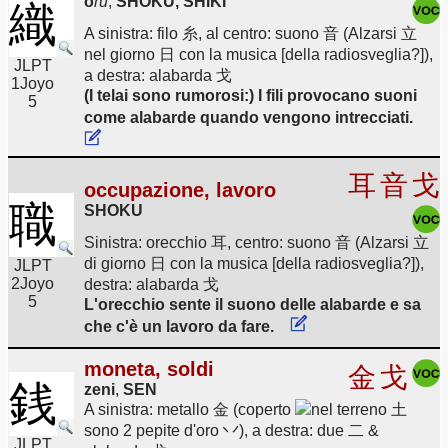
o
ru
,
SHOKU, SHIKI
織
A sinistra: filo 糸, al centro: suono 音 (Alzarsi 立
nel giorno 日 con la musica [della radiosveglia?]),
JLPT
a destra: alabarda 戈
1
Joyo
(I telai sono rumorosi:) I fili provocano suoni
5
come alabarde quando vengono intrecciati.
耳
音
戈
occupazione, lavoro
職
SHOKU
Sinistra: orecchio 耳, centro: suono 音 (Alzarsi 立
di giorno 日 con la musica [della radiosveglia?]),
JLPT
2
Joyo
destra: alabarda 戈
5
L'orecchio sente il suono delle alabarde e sa
che c'è un lavoro da fare.
moneta, soldi
金
戈
銭
zeni
,
SEN
A sinistra: metallo 金 (coperto
nel terreno 土
sono 2 pepite d'oro 丷), a destra: due 二 &
JLPT