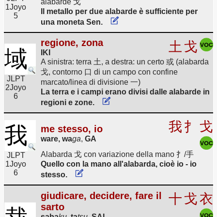
alabarde 戈
1
Joyo
Il metallo per due alabarde è sufficiente per
5
una moneta Sen.
regione, zona
土
戈
域
IKI
A sinistra: terra 土, a destra: un certo 或 (alabarda
戈, contorno 口 di un campo con confine
JLPT
marcato/linea di divisione 一)
2
Joyo
La terra e i campi erano divisi dalle alabarde in
6
regioni e zone.
我
扌
戈
我
me stesso, io
ware, wa
ga
,
GA
Alabarda 戈 con variazione della mano 扌/手
JLPT
1
Joyo
Quello con la mano all'alabarda, cioè io - io
6
stesso.
giudicare, decidere, fare il
十
戈
衣
sarto
saba
ku
,
ta
tsu
,
SAI