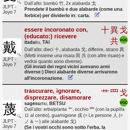
Dall'alto: bambù 竹, 2x alabarda 戈
JLPT -
Prendete il bambù e due alabarde (come una
Joyo 7
forbice) per dividerlo in: carta.
十
異
戈
essere incoronato con,
(educato:) ricevere
共
戴
itada
ku
,
TAI
Dall'alto: dieci 十, alabarda 戈; differire, strano 異
(Metti insieme una risaia 田 共 (con altre risaie) e
JLPT -
vedrai quanto sono diverse).
Joyo 7
(Gli inviati dei regni vicini avevano armi
diverse:) Dieci alabarde diverse arrivarono
all'incoronazione.
trascurare, ignorare,
艹
罒
戈
disprezzare, disamorare
sagesu
mu
,
BETSU
蔑
Dall'alto: erba/pianta 艹, occhio 罒 (con la pupilla
ロ al centro), guarnigione 戍 (= Le persone 人 (=
JLPT -
ノ & 一) alle alabarde 戈)
Joyo 7
(Se i vostri occhi sono sotto l'erba, la