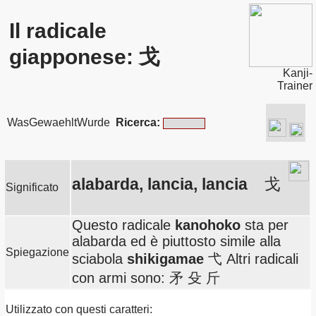
Il radicale
giapponese: 戈
Kanji-
Trainer
WasGewaehltWurde
Ricerca:
alabarda, lancia, lancia
戈
Significato
Questo radicale
kanohoko
sta per
alabarda ed è piuttosto simile alla
Spiegazione
sciabola
shikigamae
弋 Altri radicali
con armi sono: 矛 殳 斤
Utilizzato con questi caratteri: