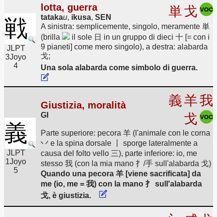
lotta, guerra
単
戈
tataka
u
,
ikusa
,
SEN
戦
A sinistra: semplicemente, singolo, meramente 単
(brilla
il sole 日 in un gruppo di dieci 十 [= con i
9 pianeti] come mero singolo), a destra: alabarda
JLPT
戈;
3
Joyo
4
Una sola alabarda come simbolo di guerra.
義
羊
我
Giustizia, moralità
GI
戈
義
Parte superiore: pecora 羊 (l'animale con le corna
丷 e la spina dorsale 丨 sporge lateralmente a
JLPT
causa del folto vello 三), parte inferiore: io, me
1
Joyo
stesso 我 (con la mia mano 扌/手 sull'alabarda 戈)
5
Quando una pecora 羊 [viene sacrificata] da
me (io, me = 我) con la mano 扌 sull'alabarda
戈, è giustizia.