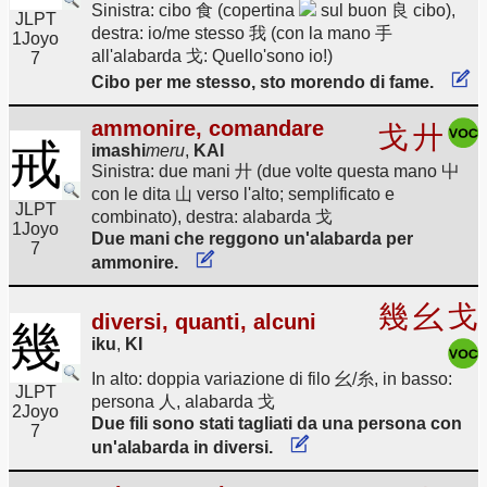
Sinistra: cibo 食 (copertina
sul buon 良 cibo),
JLPT
destra: io/me stesso 我 (con la mano 手
1
Joyo
all'alabarda 戈: Quello'sono io!)
7
Cibo per me stesso, sto morendo di fame.
ammonire, comandare
戈
廾
戒
imashi
meru
,
KAI
Sinistra: due mani 廾 (due volte questa mano 屮
con le dita 山 verso l'alto; semplificato e
JLPT
combinato), destra: alabarda 戈
1
Joyo
Due mani che reggono un'alabarda per
7
ammonire.
幾
幺
戈
diversi, quanti, alcuni
幾
iku
,
KI
In alto: doppia variazione di filo 幺/糸, in basso:
JLPT
persona 人, alabarda 戈
2
Joyo
Due fili sono stati tagliati da una persona con
7
un'alabarda in diversi.