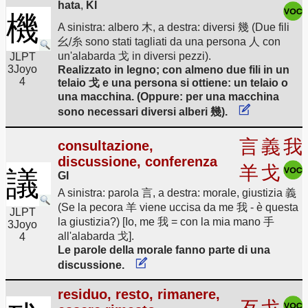
hata
,
KI
機
A sinistra: albero 木, a destra: diversi 幾 (Due fili
幺/糸 sono stati tagliati da una persona 人 con
un'alabarda 戈 in diversi pezzi).
JLPT
3
Joyo
Realizzato in legno; con almeno due fili in un
4
telaio 戈 e una persona si ottiene: un telaio o
una macchina. (Oppure: per una macchina
sono necessari diversi alberi 幾).
言
義
我
consultazione,
discussione, conferenza
羊
戈
議
GI
A sinistra: parola 言, a destra: morale, giustizia 義
(Se la pecora 羊 viene uccisa da me 我 - è questa
JLPT
la giustizia?) [Io, me 我 = con la mia mano 手
3
Joyo
all'alabarda 戈].
4
Le parole della morale fanno parte di una
discussione.
residuo, resto, rimanere,