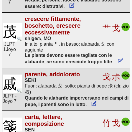
7
essere: distruttivi.
crescere fittamente,
boschetto, crescere
艹
戈
茂
eccessivamente
shige
ru
,
MO
JLPT
In alto: pianta 艹, in basso: alabarda 戈 con
1
Joyo
aggiunte
7
Le piante devono essere tagliate con le
alabarde, se sono cresciute troppo fitte.
parente, addolorato
戈
尗
戚
SEKI
Fuori: alabarda 戈, sotto: pianta di pepe 尗 (cfr. zio
叔)
JLPT -
Quando le alabarde imperversano nei campi di
Joyo 7
pepe, i parenti sono in lutto.
carta, lettere,
竹
戈
箋
composizione
SEN