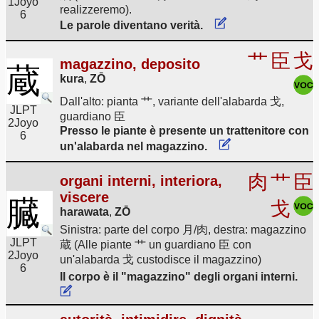
1
Joyo
realizzeremo).
6
Le parole diventano verità.
艹
臣
戈
magazzino, deposito
蔵
kura
,
ZŌ
Dall'alto: pianta 艹, variante dell'alabarda 戈,
JLPT
guardiano 臣
2
Joyo
Presso le piante è presente un trattenitore con
6
un'alabarda nel magazzino.
肉
艹
臣
organi interni, interiora,
viscere
臓
戈
harawata
,
ZŌ
Sinistra: parte del corpo 月/肉, destra: magazzino
JLPT
蔵 (Alle piante 艹 un guardiano 臣 con
2
Joyo
un'alabarda 戈 custodisce il magazzino)
6
Il corpo è il "magazzino" degli organi interni.