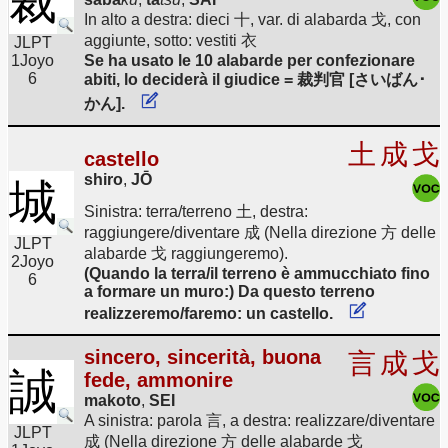
裁
In alto a destra: dieci 十, var. di alabarda 戈, con
aggiunte, sotto: vestiti 衣
JLPT
1
Joyo
Se ha usato le 10 alabarde per confezionare
6
abiti, lo deciderà il giudice = 裁判官 [さいばん･
かん].
土
成
戈
castello
shiro
,
JŌ
城
Sinistra: terra/terreno 土, destra:
raggiungere/diventare 成 (Nella direzione 方 delle
JLPT
alabarde 戈 raggiungeremo).
2
Joyo
(Quando la terra/il terreno è ammucchiato fino
6
a formare un muro:) Da questo terreno
realizzeremo/faremo: un castello.
sincero, sincerità, buona
言
成
戈
誠
fede, ammonire
makoto
,
SEI
A sinistra: parola 言, a destra: realizzare/diventare
JLPT
成 (Nella direzione 方 delle alabarde 戈