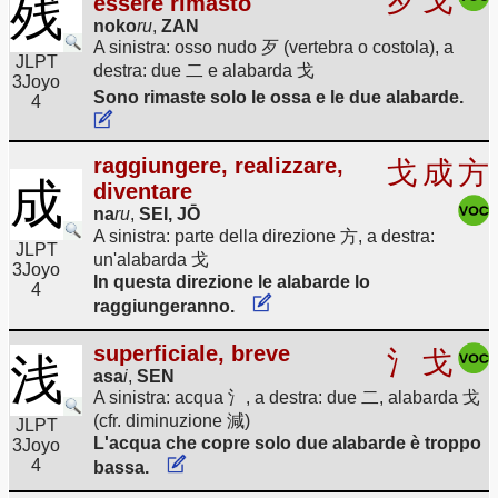
歹
戈
残
essere rimasto
noko
ru
,
ZAN
A sinistra: osso nudo 歹 (vertebra o costola), a
JLPT
destra: due 二 e alabarda 戈
3
Joyo
Sono rimaste solo le ossa e le due alabarde.
4
raggiungere, realizzare,
戈
成
方
成
diventare
na
ru
,
SEI, JŌ
A sinistra: parte della direzione 方, a destra:
JLPT
un'alabarda 戈
3
Joyo
In questa direzione le alabarde lo
4
raggiungeranno.
superficiale, breve
氵
戈
浅
asa
i
,
SEN
A sinistra: acqua 氵, a destra: due 二, alabarda 戈
(cfr. diminuzione 減)
JLPT
L'acqua che copre solo due alabarde è troppo
3
Joyo
4
bassa.