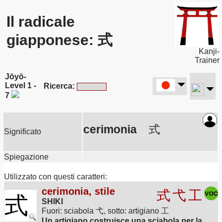
Il radicale
giapponese: 式
Kanji-
Trainer
Jōyō-
Level 1 -
Ricerca:
7
cerimonia
式
Significato
Spiegazione
Utilizzato con questi caratteri:
cerimonia, stile
式
弋
工
式
SHIKI
Fuori: sciabola 弋, sotto: artigiano 工
Un artigiano costruisce una sciabola per la