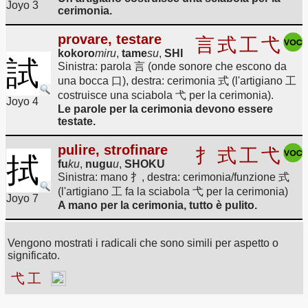
Joyo 3
cerimonia.
provare, testare
言
式
工
弋
kokoro
miru
,
tame
su
,
SHI
試
Sinistra: parola 言 (onde sonore che escono da
una bocca 口), destra: cerimonia 式 (l'artigiano 工
costruisce una sciabola 弋 per la cerimonia).
Joyo 4
Le parole per la cerimonia devono essere
testate.
pulire, strofinare
扌
式
工
弋
拭
fu
ku
,
nugu
u
,
SHOKU
Sinistra: mano 扌, destra: cerimonia/funzione 式
(l'artigiano 工 fa la sciabola 弋 per la cerimonia)
Joyo 7
A mano per la cerimonia, tutto è pulito.
Vengono mostrati i radicali che sono simili per aspetto o
significato.
弋
工