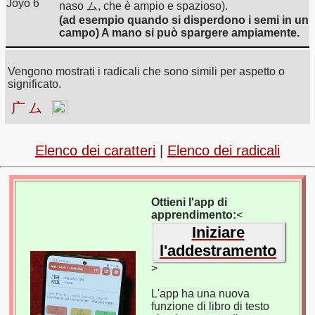
Joyo 6
naso ム, che è ampio e spazioso).
(ad esempio quando si disperdono i semi in un
campo) A mano si può spargere ampiamente.
Vengono mostrati i radicali che sono simili per aspetto o
significato.
广
ム
Elenco dei caratteri
|
Elenco dei radicali
Ottieni l'app di
apprendimento:
<
Iniziare
l'addestramento
>
L'app ha una nuova
funzione di libro di testo