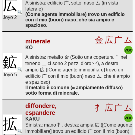
広
A sinistra: edificio 广, sotto: naso ム (in vista
laterale)
(Come agente immobiliare) trovo un edificio
Joyo 2
con il mio (buon) naso, che sia ampio e
spazioso.
金
広
广
ム
minerale
KŌ
鉱
A sinistra: metallo 金 (Sotto una copertura
nel
terreno 土 ci sono 2 pezzi d'oro 丷), a destra:
ampio 広 ([Come agente immobiliare] trovo un
Joyo 5
edificio 广 con il mio (buon) naso ム, che è ampio
e spazioso)
Il metallo è comune (= ampiamente diffuso)
sotto forma di minerale.
diffondere,
扌
広
广
ム
espandere
拡
KAKU
Sinistra: mano 扌, destra: ampia 広 ([Come agente
immobiliare] trovo un edificio 广 con il mio (buon)