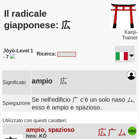
Il radicale
giapponese: 広
Kanji-
Trainer
Jōyō-Level 1
Ricerca:
- 7
ampio
広
Significato
Se nell'edificio 广 c'è un solo naso ム,
Spiegazione
esso è ampio e spazioso.
Utilizzato con questi caratteri:
ampio, spazioso
広
广
ム
hiro
i
,
KŌ