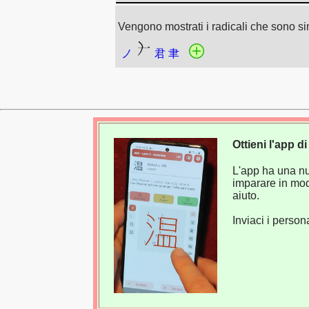
Vengono mostrati i radicali che sono sim
ノ
君
聿
Ottieni l'app 
L'app ha una nuo
imparare in mod
aiuto.
Inviaci i perso