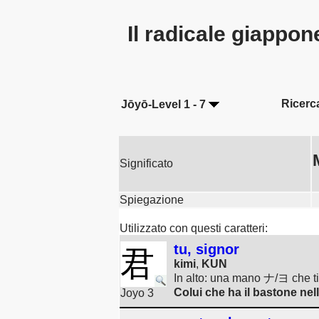
Il radicale giappo
Ricerc
Jōyō-Level 1 - 7
Significato
Spiegazione
Utilizzato con questi caratteri:
tu, signor
君
kimi
,
KUN
In alto: una mano ナ/ヨ che t
Colui che ha il bastone nel
Joyo 3