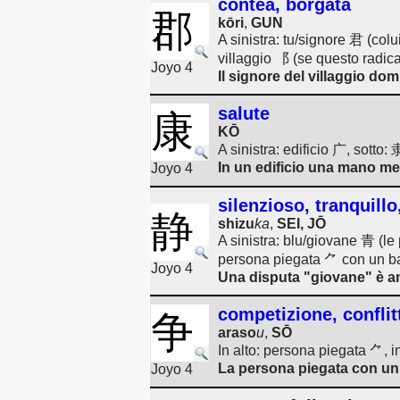
contea, borgata
郡
kōri
,
GUN
A sinistra: tu/signore 君 (col
villaggio ⻏ (se questo radicale
Joyo 4
Il signore del villaggio dom
salute
康
KŌ
A sinistra: edificio 广, sotto
In un edificio una mano me
Joyo 4
silenzioso, tranquill
静
shizu
ka
,
SEI, JŌ
A sinistra: blu/giovane 青 (le 
persona piegata ⺈ con un b
Joyo 4
Una disputa "giovane" è anc
competizione, conflitt
争
araso
u
,
SŌ
In alto: persona piegata ⺈,
La persona piegata con un
Joyo 4