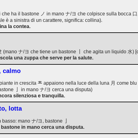
ui che ha il bastone ノ in mano ナ/ヨ che colpisce sulla bocca 口, 
 è a sinistra di un carattere, significa: collina).
ina la contea.
: 隶 (mano ナ/ヨ che tiene un bastone 丨 che agita un liquido 水) [cf
scola una zuppa che serve per la salute.
o, calmo
piante in crescita
appaiono nella luce della luna 月 come blu e
astone 亅 in mano ナ/ヨ cerca una disputa)
ora silenziosa e tranquilla.
o, lotta
 in basso: mano ナ/ヨ, bastone 亅
 bastone in mano cerca una disputa.