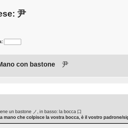
nese: 尹
a:
Mano con bastone
尹
iene un bastone ノ, in basso: la bocca 口
la mano che colpisce la vostra bocca, è il vostro padrone/si