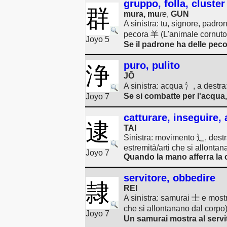
gruppo, folla, cluster
群
mura, mu
re
,
GUN
A sinistra: tu, signore, pad
pecora 羊 (L'animale cornuto
Joyo 5
Se il padrone ha delle peco
puro, pulito
浄
JŌ
A sinistra: acqua 氵, a destr
Se si combatte per l'acqua, 
Joyo 7
catturare, inseguire, 
逮
TAI
Sinistra: movimento 辶, dest
estremità/arti che si allontan
Joyo 7
Quando la mano afferra la 
servitore, obbedire
隷
REI
A sinistra: samurai 士 e most
che si allontanano dal corpo) 
Joyo 7
Un samurai mostra al servi