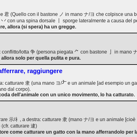
rone 君 (Quello con il bastone ノ in mano ナ/ヨ che colpisce una bo
 丷 con una spina dorsale 丨 sporge lateralmente a causa del pe
re, allora (si spera) ha un gregge.
a: conflitto/lotta 争 (persona piegata ⺈ con bastone 亅 in mano 
allora solo per quella pulita e pura.
afferrare, raggiungere
ra: catturare 隶 (una mano ヨ/
e un animale [ad esempio un gat
ano dal corpo).
coda dell'animale con un unico movimento, lo ha catturato.
rare 示/礻, a destra: catturare 隶 (mano ナ/ヨ e un animale [cioè u
(cfr. catturare 逮)
tore come catturare un gatto con la mano afferrandolo per l