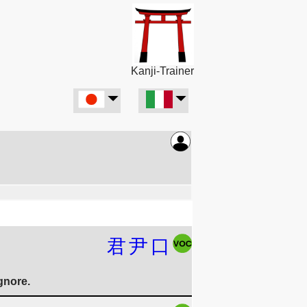
Kanji-Trainer
君
尹
口
gnore.