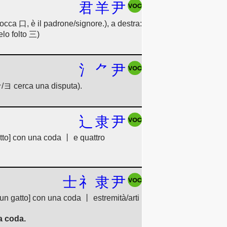
君
羊
尹
cca 口, è il padrone/signore.), a destra:
lo folto 三)
氵
⺈
尹
ナ/ヨ cerca una disputa).
辶
隶
尹
to] con una coda 丨 e quattro
士
礻
隶
尹
n gatto] con una coda 丨 estremità/arti
a coda.