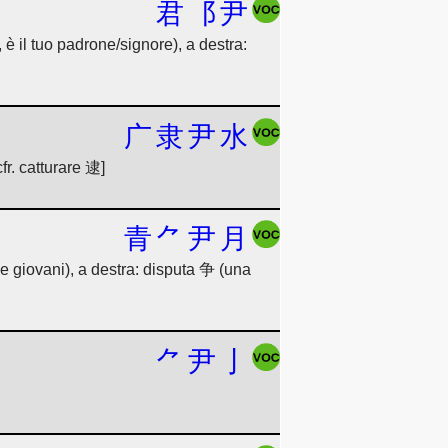
君
⻏
尹
è il tuo padrone/signore), a destra:
广
隶
尹
水
r. catturare 逮]
青
⺈
尹
月
 giovani), a destra: disputa 争 (una
⺈
尹
亅