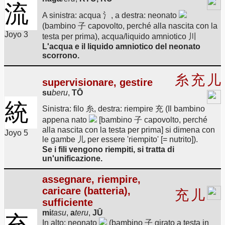
流
A sinistra: acqua 氵, a destra: neonato
(bambino 子 capovolto, perché alla nascita con la
Joyo 3
testa per prima), acqua/liquido amniotico 川
L'acqua e il liquido amniotico del neonato
scorrono.
糸
充
儿
supervisionare, gestire
su
beru
,
TŌ
統
Sinistra: filo 糸, destra: riempire 充 (Il bambino
appena nato
[bambino 子 capovolto, perché
alla nascita con la testa per prima] si dimena con
Joyo 5
le gambe 儿 per essere 'riempito' [= nutrito]).
Se i fili vengono riempiti, si tratta di
un'unificazione.
assegnare, riempire,
caricare (batteria),
充
儿
sufficiente
mi
tasu
,
a
teru
,
JŪ
充
In alto: neonato
(bambino 子 girato a testa in