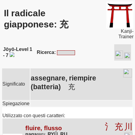
Il radicale
giapponese: 充
Kanji-
Trainer
Jōyō-Level 1
Ricerca:
- 7
assegnare, riempire
Significato
(batteria)
充
Spiegazione
Utilizzato con questi caratteri:
氵
充
川
fluire, flusso
naga
reru
,
RYŪ, RU