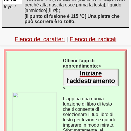
perché alla nascita esce prima la testa], liquido
Joyo 7
[amniotico] 川/水)
[Il punto di fusione è 115 °C] Una pietra che
può scorrere è lo zolfo.
Elenco dei caratteri
|
Elenco dei radicali
Ottieni l'app di
apprendimento:
<
Iniziare
l'addestramento
>
L'app ha una nuova
funzione di libro di testo
che ti consente di
selezionare il tuo libro di
testo per lezione e quindi
imparare in modo mirato.
Sfortunatamente, al