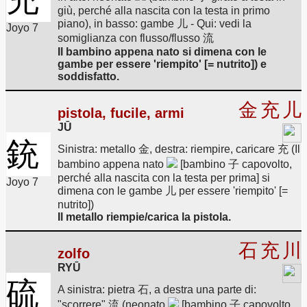
giù, perché alla nascita con la testa in primo
piano), in basso: gambe 儿 - Qui: vedi la
Joyo 7
somiglianza con flusso/flusso 流
Il bambino appena nato si dimena con le
gambe per essere 'riempito' [= nutrito]) e
soddisfatto.
金
充
儿
pistola, fucile, armi
JŪ
銃
Sinistra: metallo 金, destra: riempire, caricare 充 (Il
bambino appena nato
[bambino 子 capovolto,
perché alla nascita con la testa per prima] si
Joyo 7
dimena con le gambe 儿 per essere 'riempito' [=
nutrito])
Il metallo riempie/carica la pistola.
石
充
川
zolfo
RYŪ
硫
A sinistra: pietra 石, a destra una parte di:
"scorrere" 流 (neonato
[bambino 子 capovolto,