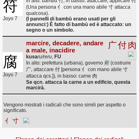
符
In alto: bambù 竹, in basso: attaccare, applicare 付
(Una persona 亻 con una mano abile 寸 attacca
qualcosa).
Joyo 7
(I pannelli di bambù erano usati per gli
annunci:) È fatto di bambù ed è attaccato: un
segno o un simbolo.
marcire, decadere, andare
广
付
肉
a male, inacidire
腐
kusa
ru/reru
,
FU
In alto: prefettura (urbana), governo 府 (costruire
广, attaccare 付 [persona 亻 con mano abile 寸
Joyo 7
attacca qcs.]), in basso: carne 肉
Se qcn. attacca la carne a un edificio, questa
marcirà.
Vengono mostrati i radicali che sono simili per aspetto o
significato.
亻
寸