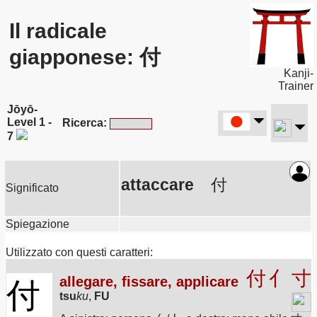
Il radicale
giapponese: 付
Kanji-
Trainer
Jōyō-
Level 1 -
Ricerca:
7
attaccare
付
Significato
Spiegazione
Utilizzato con questi caratteri:
付
亻
寸
allegare, fissare, applicare
付
tsu
ku
,
FU