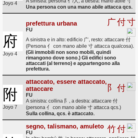
A sinistra: persona 亻/人, a destra: mano abile 寸
Joyo 4
Una persona con una mano abile attacca qcs.
广
付
寸
prefettura urbana
FU
府
A sinistra e in alto: edificio 广, resto: attaccare 付
(Persona 亻 con mano abile 寸 attacca qualcosa).
(Gli immobili non sono mobili, quindi
Joyo 4
rimangono dove sono.) Gli edifici sono
attaccati (al terreno) e appartengono alla
prefettura.
attaccato, essere attaccato,
阝
付
attaccare
附
FU
A sinistra: collina 阝, a destra: attaccare 付
Joyo 7
(persona 亻 con mano abile 寸 attacca qcs.)
Sulla collina, qcs. è attaccato.
segno, talismano, amuleto
竹
付
FU