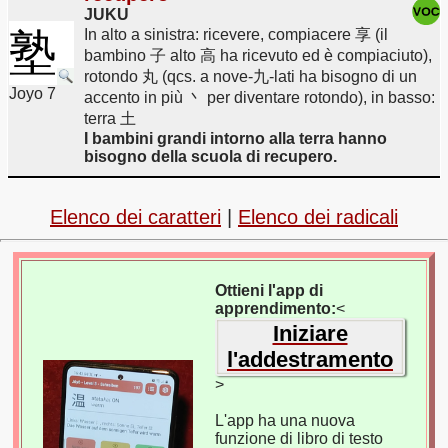
JUKU
塾
In alto a sinistra: ricevere, compiacere 享 (il
bambino 子 alto 高 ha ricevuto ed è compiaciuto),
rotondo 丸 (qcs. a nove-九-lati ha bisogno di un
Joyo 7
accento in più 丶 per diventare rotondo), in basso:
terra 土
I bambini grandi intorno alla terra hanno
bisogno della scuola di recupero.
Elenco dei caratteri
|
Elenco dei radicali
Ottieni l'app di
apprendimento:
<
Iniziare
l'addestramento
>
L'app ha una nuova
funzione di libro di testo