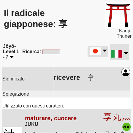
Il radicale
giapponese: 享
Kanji-
Trainer
Jōyō-
Level 1
Ricerca:
- 7
ricevere
享
Significato
Spiegazione
Utilizzato con questi caratteri:
享
丸
灬
maturare, cuocere
JUKU