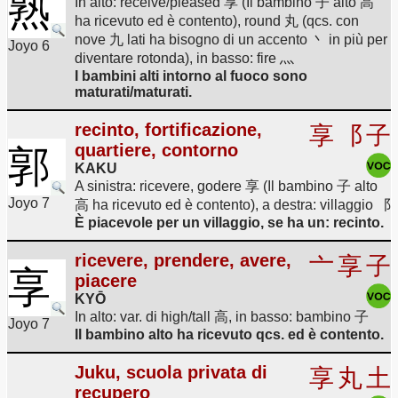
熟
In alto: receive/pleased 享 (Il bambino 子 alto 高
ha ricevuto ed è contento), round 丸 (qcs. con
nove 九 lati ha bisogno di un accento 丶 in più per
Joyo 6
diventare rotonda), in basso: fire 灬
I bambini alti intorno al fuoco sono
maturati/maturati.
recinto, fortificazione,
享
⻏
子
quartiere, contorno
郭
KAKU
A sinistra: ricevere, godere 享 (Il bambino 子 alto
Joyo 7
高 ha ricevuto ed è contento), a destra: villaggio ⻏
È piacevole per un villaggio, se ha un: recinto.
ricevere, prendere, avere,
亠
享
子
享
piacere
KYŌ
In alto: var. di high/tall 高, in basso: bambino 子
Joyo 7
Il bambino alto ha ricevuto qcs. ed è contento.
Juku, scuola privata di
享
丸
土
recupero