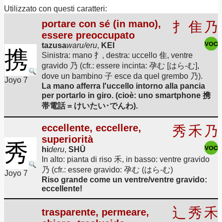
Utilizzato con questi caratteri:
portare con sé (in mano),
扌
隹
乃
essere preoccupato
tazusa
waru/eru
,
KEI
携
Sinistra: mano 扌, destra: uccello 隹, ventre
gravido 乃 (cfr.: essere incinta: 孕む [はら-む],
dove un bambino 子 esce da quel grembo 乃).
Joyo 7
La mano afferra l'uccello intorno alla pancia
per portarlo in giro. (cioè: uno smartphone 携
帯電話 = けいたい･でんわ).
eccellente, eccellere,
秀
禾
乃
superiorità
秀
hi
deru
,
SHŪ
In alto: pianta di riso 禾, in basso: ventre gravido
乃 (cfr.: essere gravido: 孕む (はら-む)
Joyo 7
Riso grande come un ventre/ventre gravido:
eccellente!
辶
秀
禾
trasparente, permeare,