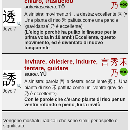
chiaro, traslucido
乃
su
ku/kasu/keru
,
TŌ
透
A sinistra: movimento 辶, a destra: eccellente 秀 (=
Una pianta di riso 禾 paffuta come una pancia
'gravidanza' 乃 è eccellente).
Joyo 7
(L'elogio perché ha pulito le finestre per la
prima volta in 10 anni:) Eccellente, questo
movimento, ed è diventato di nuovo
trasparente.
言
秀
禾
invitare, chiedere, indurre,
tentare, guidare
乃
誘
saso
u
,
YŪ
A sinistra: parola 言, a destra: eccellente 秀 (= Una
pianta di riso 禾 paffuta come un "ventre gravido"
Joyo 7
乃 è eccellente).
Con le parole che c'erano piante di riso per un
ventre rotondo e pieno, lui la invitò.
Vengono mostrati i radicali che sono simili per aspetto o
significato.