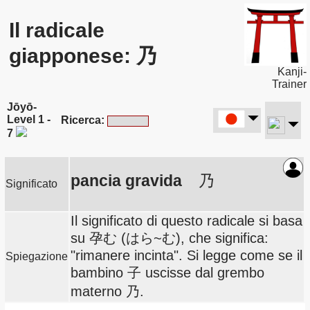
Il radicale
giapponese: 乃
Kanji-
Trainer
Jōyō-
Level 1 -
Ricerca:
7
pancia gravida
乃
Significato
Il significato di questo radicale si basa
su 孕む (はら~む), che significa:
"rimanere incinta". Si legge come se il
Spiegazione
bambino 子 uscisse dal grembo
materno 乃.