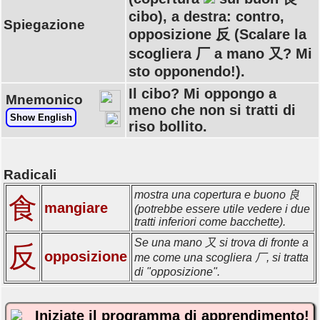
cibo), a destra: contro,
Spiegazione
opposizione 反 (Scalare la
scogliera 厂 a mano 又? Mi
sto opponendo!).
Il cibo? Mi oppongo a
Mnemonico
meno che non si tratti di
Show English
riso bollito.
Radicali
mostra una copertura e buono 良
食
mangiare
(potrebbe essere utile vedere i due
tratti inferiori come bacchette).
Se una mano 又 si trova di fronte a
反
opposizione
me come una scogliera 厂, si tratta
di "opposizione".
Iniziate il programma di apprendimento!