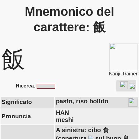
Mnemonico del
carattere: 飯
飯
Kanji-Trainer
Ricerca:
pasto, riso bollito
Significato
HAN
Pronuncia
meshi
A sinistra: cibo 食
(copertura
sul buon 良