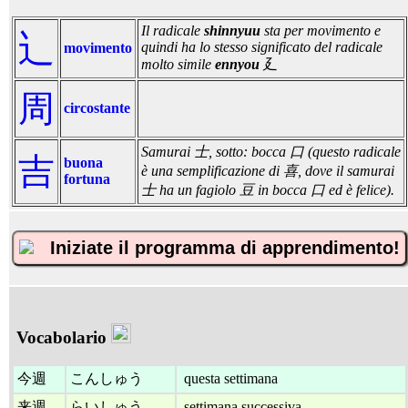
Il radicale
shinnyuu
sta per movimento e
辶
quindi ha lo stesso significato del radicale
movimento
molto simile
ennyou
廴
周
circostante
Samurai 士, sotto: bocca 口 (questo radicale
吉
buona
è una semplificazione di 喜, dove il samurai
fortuna
士 ha un fagiolo 豆 in bocca 口 ed è felice).
Iniziate il programma di apprendimento!
Vocabolario
今週
こんしゅう
questa settimana
来週
らいしゅう
settimana successiva