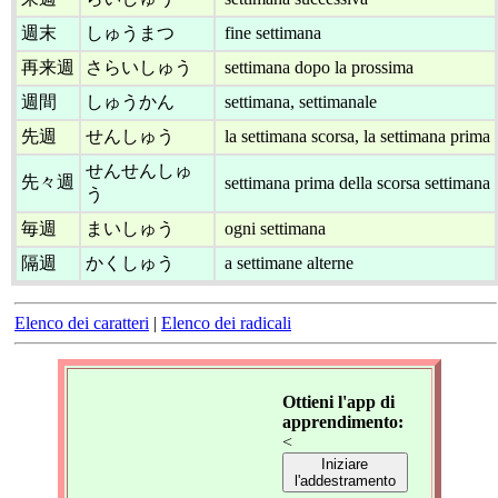
週末
しゅうまつ
fine settimana
再来週
さらいしゅう
settimana dopo la prossima
週間
しゅうかん
settimana, settimanale
先週
せんしゅう
la settimana scorsa, la settimana prima
せんせんしゅ
先々週
settimana prima della scorsa settimana
う
毎週
まいしゅう
ogni settimana
隔週
かくしゅう
a settimane alterne
Elenco dei caratteri
|
Elenco dei radicali
Ottieni l'app di
apprendimento:
<
Iniziare
l'addestramento