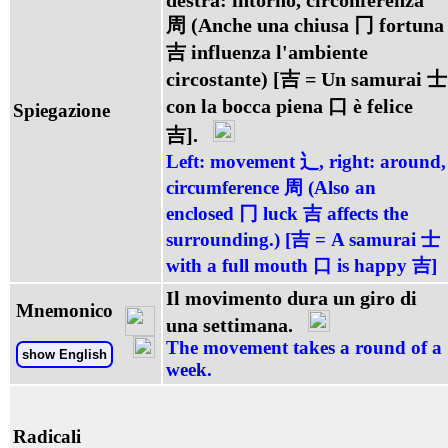
destra: intorno, circonferenza
周 (Anche una chiusa 冂 fortuna
吉 influenza l'ambiente
circostante) [吉 = Un samurai 士
con la bocca piena 口 è felice
Spiegazione
吉].
Left: movement 辶, right: around,
circumference 周 (Also an
enclosed 冂 luck 吉 affects the
surrounding.) [吉 = A samurai 士
with a full mouth 口 is happy 吉]
Il movimento dura un giro di
Mnemonico
una settimana.
The movement takes a round of a
show English
week.
Radicali