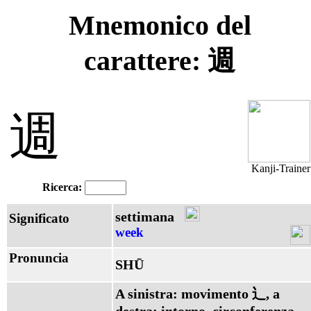
Mnemonico del
carattere: 週
週
Kanji-Trainer
Ricerca:
settimana
Significato
week
Pronuncia
SHŪ
A sinistra: movimento 辶, a