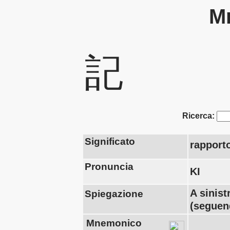
Mn
記
Ricerca:
Significato
rapport
Pronuncia
KI
A sinis
Spiegazione
(seguend
Mnemonico