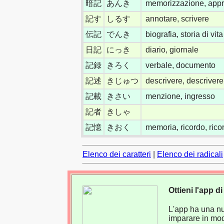
暗記
あんき
memorizzazione, app
記す
しるす
annotare, scrivere
伝記
でんき
biografia, storia di vita
日記
にっき
diario, giornale
記録
きろく
verbale, documento
記述
きじゅつ
descrivere, descrivere
記載
きさい
menzione, ingresso
記者
きしゃ
記憶
きおく
memoria, ricordo, rico
Elenco dei caratteri
|
Elenco dei radicali
Ottieni l'app 
L'app ha una nuo
imparare in mod