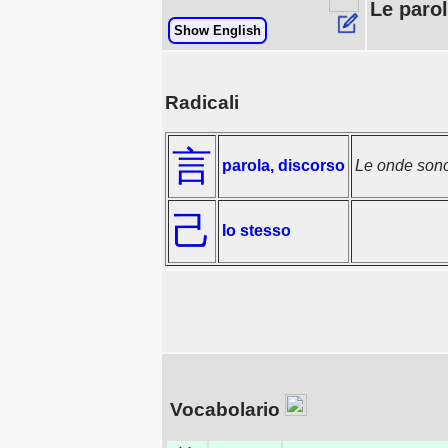
Le parol
Show English
Radicali
言
parola, discorso
Le onde sono
己
Io stesso
Vocabolario