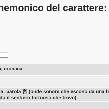
emonico del carattere
o, cronaca
tra: parola 言 (onde sonore che escono da una b
o il sentiero tortuoso che trovo).