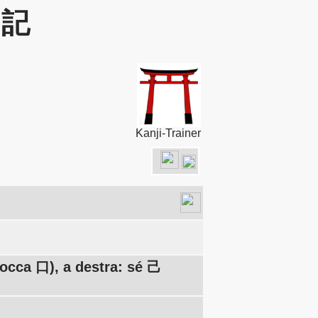
: 記
Kanji-Trainer
occa 口), a destra: sé 己