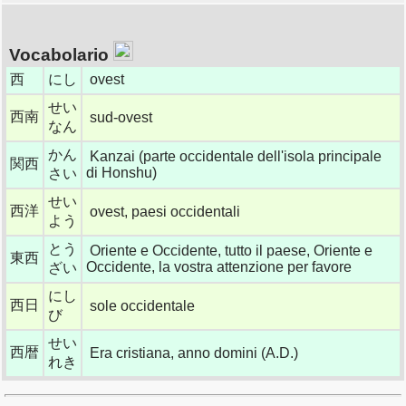
Vocabolario
西
にし
ovest
せい
西南
sud-ovest
なん
かん
Kanzai (parte occidentale dell'isola principale
関西
di Honshu)
さい
せい
西洋
ovest, paesi occidentali
よう
とう
Oriente e Occidente, tutto il paese, Oriente e
東西
Occidente, la vostra attenzione per favore
ざい
にし
西日
sole occidentale
び
せい
西暦
Era cristiana, anno domini (A.D.)
れき