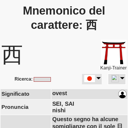
Mnemonico del
carattere: 西
西
Kanji-Trainer
Ricerca:
ovest
Significato
SEI, SAI
Pronuncia
nishi
Questo segno ha alcune
somiglianze con il sole 日