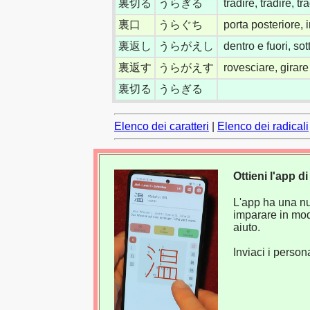
裏切る
うらぎる
tradire, tradire, t
裏口
うらぐち
porta posteriore, 
裏返し
うらがえし
dentro e fuori, so
裏返す
うらがえす
rovesciare, girare
裏切る
うらぎる
Elenco dei caratteri
|
Elenco dei radicali
Ottieni l'app 
L'app ha una nuo
imparare in mod
aiuto.
Inviaci i perso