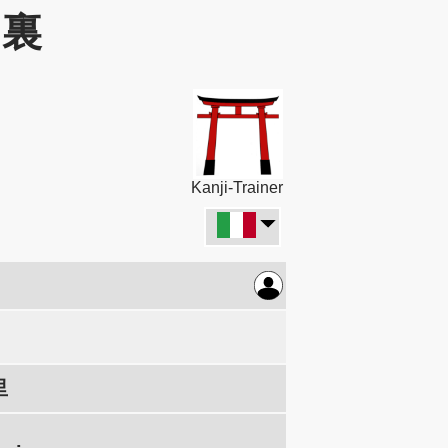
: 裏
Kanji-Trainer
里