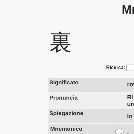
Mn
裏
Ricerca:
Significato
ro
RI
Pronuncia
ur
Spiegazione
In
Mnemonico