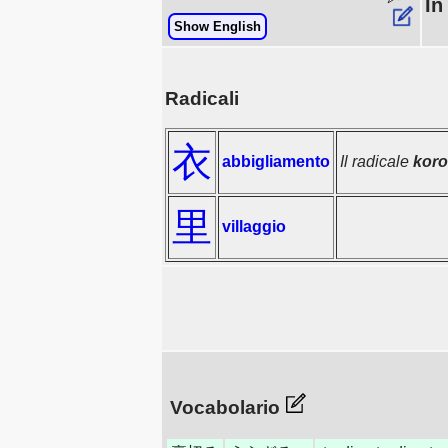
In
Show English
Radicali
衣
abbigliamento
Il radicale
kor
里
villaggio
Vocabolario