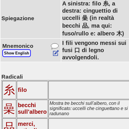
A sinistra: filo 糸, a
destra: cinguettio di
uccelli 喿 (in realtà
Spiegazione
becchi 品, ma qui:
fuso/rullo e: albero 木)
I fili vengono messi sui
Mnemonico
fusi 口 di legno
Show English
avvolgendoli.
Radicali
糸
filo
Mostra tre becchi sull'albero, con il
becchi
喿
significato: uccelli che cinguettano e si
sull'albero
radunano
merci,
品