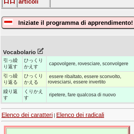
articoli
Iniziate il programma di apprendimento!
Vocabolario
引っ繰
ひっくり
capovolgere, rovesciare, sconvolgere
り返す
かえす
引っ繰
ひっくり
essere ribaltato, essere sconvolto,
rovesciarsi, essere invertito
り返る
かえる
繰り返
くりかえ
ripetere, fare qualcosa di nuovo
す
す
Elenco dei caratteri
Elenco dei radicali
|