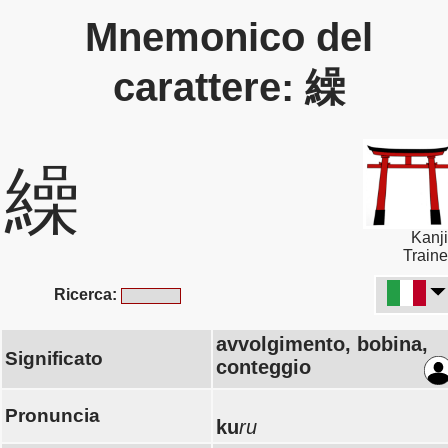
Mnemonico del
carattere: 繰
繰
Kanji
Traine
Ricerca:
avvolgimento, bobina,
Significato
conteggio
Pronuncia
ku
ru