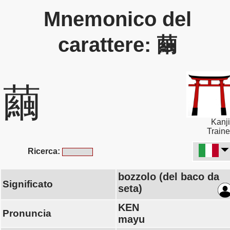
Mnemonico del
carattere: 繭
繭
Kanji
Traine
Ricerca:
bozzolo (del baco da
Significato
seta)
KEN
Pronuncia
mayu