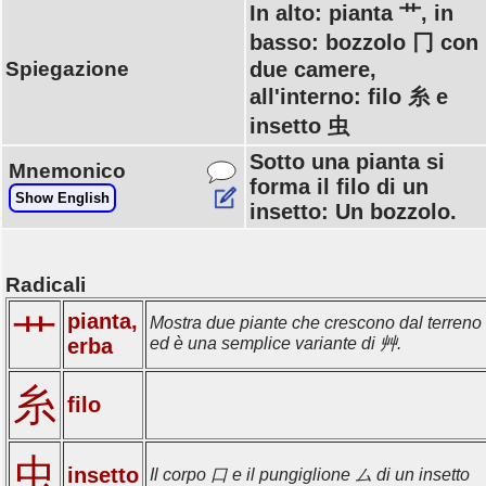
In alto: pianta 艹, in
basso: bozzolo 冂 con
Spiegazione
due camere,
all'interno: filo 糸 e
insetto 虫
Sotto una pianta si
Mnemonico
forma il filo di un
Show English
insetto: Un bozzolo.
Radicali
pianta,
艹
Mostra due piante che crescono dal terreno
erba
ed è una semplice variante di 艸.
糸
filo
虫
insetto
Il corpo 口 e il pungiglione ム di un insetto