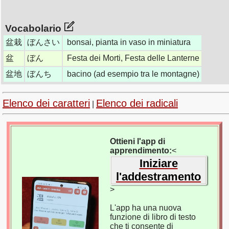
Vocabolario
盆栽
ぼんさい
bonsai, pianta in vaso in miniatura
盆
ぼん
Festa dei Morti, Festa delle Lanterne
盆地
ぼんち
bacino (ad esempio tra le montagne)
Elenco dei caratteri
Elenco dei radicali
|
Ottieni l'app di
apprendimento:
<
Iniziare
l'addestramento
>
L'app ha una nuova
funzione di libro di testo
che ti consente di