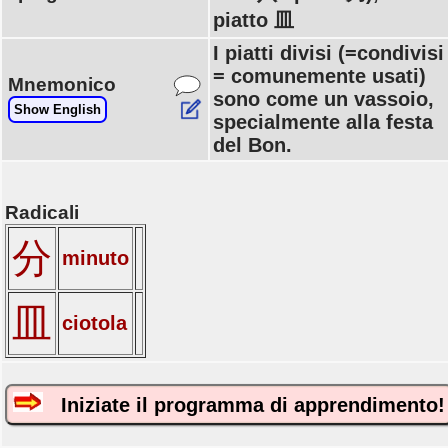
piatto 皿
I piatti divisi (=condivisi
= comunemente usati)
Mnemonico
sono come un vassoio,
Show English
specialmente alla festa
del Bon.
Radicali
分
minuto
皿
ciotola
Iniziate il programma di apprendimento!