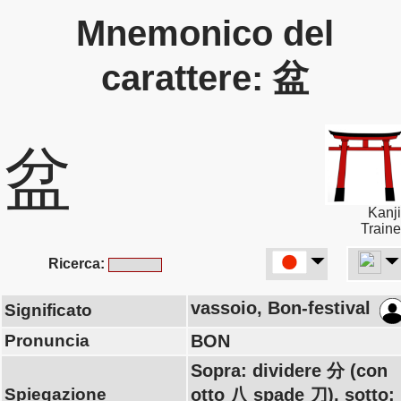
Mnemonico del
carattere: 盆
盆
Kanji
Traine
Ricerca:
vassoio, Bon-festival
Significato
Pronuncia
BON
Sopra: dividere 分 (con
Spiegazione
otto 八 spade 刀), sotto: