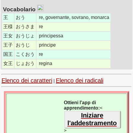
Vocabolario
王
おう
re, governante, sovrano, monarca
王様
おうさま
re
王女
おうじょ
principessa
王子
おうじ
principe
国王
こくおう
re
女王
じょおう
regina
Elenco dei caratteri
Elenco dei radicali
|
Ottieni l'app di
apprendimento:
<
Iniziare
l'addestramento
>