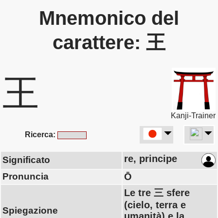
Mnemonico del
carattere: 王
王
Kanji-Trainer
Ricerca:
re, principe
Significato
Pronuncia
Ō
Le tre 三 sfere
(cielo, terra e
Spiegazione
umanità) e la