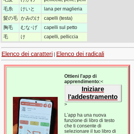
毛糸
けいと
lana per maglieria
髪の毛
かみのけ
capelli (testa)
胸毛
むな･げ
capelli sul petto
毛
け
capelli, pelliccia
Elenco dei caratteri
Elenco dei radicali
|
Ottieni l'app di
apprendimento:
<
Iniziare
l'addestramento
>
L'app ha una nuova
funzione di libro di testo
che ti consente di
selezionare il tuo libro di