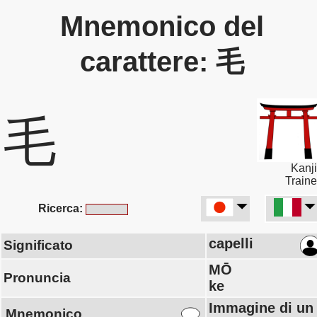
Mnemonico del
carattere: 毛
毛
Kanji
Traine
Ricerca:
capelli
Significato
MŌ
Pronuncia
ke
Immagine di un
Mnemonico