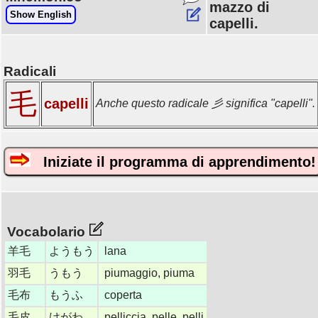
mazzo di
Show English
capelli.
Radicali
毛
capelli
Anche questo radicale 彡 significa "capelli".
Iniziate il programma di apprendimento!
Vocabolario
羊毛
ようもう
lana
羽毛
うもう
piumaggio, piuma
毛布
もうふ
coperta
毛皮
けがわ
pelliccia, pelle, pelli